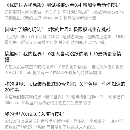
《我的世界移动版》测试将推迟至8月 增加全新动作按钮
还是要配合新东家做一些动作的,原计划7月29日与微软Windows 10
同期推出《我的世界 Minecraft》移动版的新版本测...
抖M才了解的玩法？《我的世界》极限模式生存挑战
《我的世界》(以下简称《MC》)这款游戏无论在国内还是国... UHC
最早由一群YouTube播主开发,关闭自然回血,开启PVP模...
搞趣网：我的世界1.10加入自动跳跃选项 1.10最新更新情
报
希望大家喜欢这个我的世界1.10最新更新情报。 自动跳跃选项将加
入PC1.10! Jeb:将又有一个由MCPE移植的特性添加到...
我的世界：顶级装备抵减80%伤害？关于盔甲，你不知道的
20件事
本篇我们要来聊的是《我的世界》的“盔甲机制”,即mc的... 则是指在
Minecraft中以盔甲为核心的生物在受到伤害的防...
我的世界0.12.0加入潜行按钮
0.12.0可以说是我的世界手机版中补丁最多的一个版本了。 其中不
但增加了地狱这个系统,而且增加了以前从未有的生...