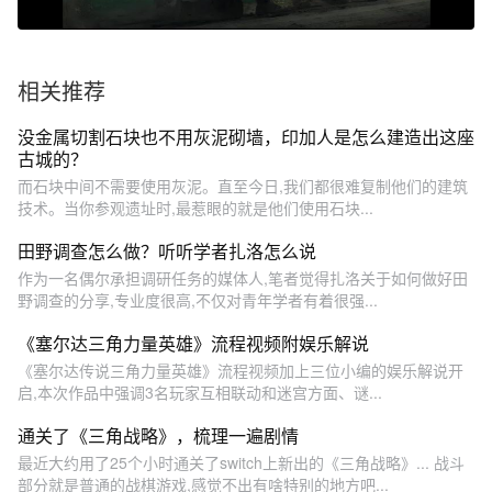
相关推荐
没金属切割石块也不用灰泥砌墙，印加人是怎么建造出这座
古城的？
而石块中间不需要使用灰泥。直至今日,我们都很难复制他们的建筑
技术。当你参观遗址时,最惹眼的就是他们使用石块...
田野调查怎么做？听听学者扎洛怎么说
作为一名偶尔承担调研任务的媒体人,笔者觉得扎洛关于如何做好田
野调查的分享,专业度很高,不仅对青年学者有着很强...
《塞尔达三角力量英雄》流程视频附娱乐解说
《塞尔达传说三角力量英雄》流程视频加上三位小编的娱乐解说开
启,本次作品中强调3名玩家互相联动和迷宫方面、谜...
通关了《三角战略》，梳理一遍剧情
最近大约用了25个小时通关了switch上新出的《三角战略》... 战斗
部分就是普通的战棋游戏,感觉不出有啥特别的地方吧...