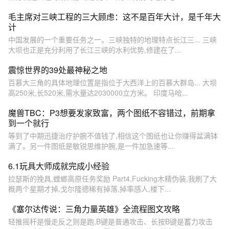
毛主席对三峡工程的三大顾虑：这不是百年大计，是千年大
计
中国发展的一个重要任务之一。三峡独特的地理特点长江三... 三峡
大坝也正是充分利用了长江三峡的水利优势,修建在了...
震惊世界的39处最神秘之地
百慕大三角的具体地理位置是指位于大西洋上的百慕大群岛... 大坝
高250米,长520米,需水量达2030000立方米。 印度马哈...
魔兽TBC：P3想要发家致富，两个图纸不容错过，前期拿
到一个就行
等到了中期迅捷治疗护腕不值钱了,相信这个图纸也让你赚得盆满钵
满了。另一件图纸是敏锐思维护腕,是一件加急速等...
6.1玩具大师成就完成小经验
拉瑟斯的挽具,螳螂高原任务奖励 Part4,Fucking木精伪装,我刷了大
概两个星期才掉,戈尔隆德稀有掉落,掉率感人,楼下...
《塞尔达传说：三角力量英雄》全流程图文攻略
轻推摇杆是慢走反之则是跑,B键是普通攻击、长按B键是蓄力攻击