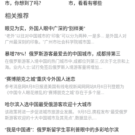
市，你想到了吗？
市，看看有哪些
相关推荐
眼见为实，外国人眼中广深的“别样美”
“老外”以往对中国城市的“印象”可以分为两种,一是多... 是外国人对
广州最深刻的印象。”广州市社会科学院城市国...
暴增78%！俄罗斯游客最爱去的中国城市，成都排第三
在俄罗斯游客入境中国的热门城市中,成都位列第三,仅次于北京和上
海。业内人士:试行免签后俄罗斯入境游客量将增加...
“赛博朋克之城”重庆令外国人迷恋
参考消息网8月8日报道美国有线电视新闻网网站8月6日刊登题为
《中国令人眼花缭乱的“赛博朋克之城”存在于多个层...
哈尔滨入选中国最受俄游客欢迎十大城市
该政策将进一步促进城市旅游业发展。 9月5日,携程发布“最受俄罗
斯游客欢迎的十大中国城市及其亮点”,数据显示,...
“我是中国通”：俄罗斯留学生菲利普眼中的多彩哈尔滨