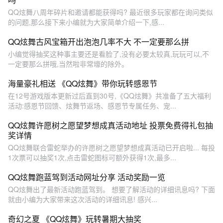
­ QQ炫舞八周年碎片和邀请都能获得吗? 最近很多玩家都在询问类似
的问题,那么接下来小编就为大家简单介绍一下,感...
QQ炫舞古风宝箱开出泡泡几率不大 不一定要那么拼
小编觉得抽奖这种事主要还是看脸了,没有必要太较真,玩玩可以,不
一定要那么拼哦,当然啦非常壕的除外。
海量豪礼相送 《QQ炫舞》带你玩转感恩节
在12号游戏版本更新过后直到30号,《QQ炫舞》共准备了五大福利
活动:感恩节回馈、炫舞节返场、感恩节专属任务、宠...
QQ炫舞许愿树之愿望梦想成真活动地址 投票免费得礼包抽
奖详情
QQ炫舞联合雷蛇举办的许愿树之愿望梦想成真活动已开启啦... 每投
1次票可以抽奖1次,点击雷蛇图标可额外获得1次,最多...
QQ炫舞跑蓝驾到活动网址分享 活动奖励一览
­ QQ炫舞出了最新活动跑蓝驾到。 想要了解活动的详细讯息吗? 下面
就由小编为大家带来这次活动的详细讯息! 感兴...
奇幻之夏 《QQ炫舞》玩转暑期大抽奖