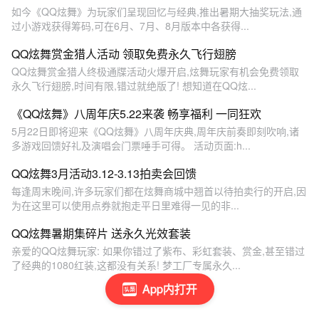
如今《QQ炫舞》为玩家们呈现回忆与经典,推出暑期大抽奖玩法,通
过小游戏获得筹码,可在6月、7月、8月版本中各获得...
QQ炫舞赏金猎人活动 领取免费永久飞行翅膀
QQ炫舞赏金猎人终极通牒活动火爆开启,炫舞玩家有机会免费领取
永久飞行翅膀,时间有限,错过就绝版了! 想知道在QQ炫...
《QQ炫舞》八周年庆5.22来袭 畅享福利 一同狂欢
5月22日即将迎来《QQ炫舞》八周年庆典,周年庆前奏即刻吹响,诸
多游戏回馈好礼及演唱会门票唾手可得。 活动页面:h...
QQ炫舞3月活动3.12-3.13拍卖会回馈
每逢周末晚间,许多玩家们都在炫舞商城中翘首以待拍卖行的开启,因
为在这里可以使用点券就抱走平日里难得一见的非...
QQ炫舞暑期集碎片 送永久光效套装
亲爱的QQ炫舞玩家: 如果你错过了紫布、彩虹套装、赏金,甚至错过
了经典的1080红装,这都没有关系! 梦工厂专属永久...
App内打开