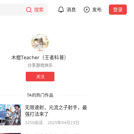
搜索
消息
发布
登录
木棍Teacher（王者科普）
分享游戏快乐
关注
TA的热门作品
无限速射，元流之子射手，最
强打法来了
3250
阅读
2025年04月23日