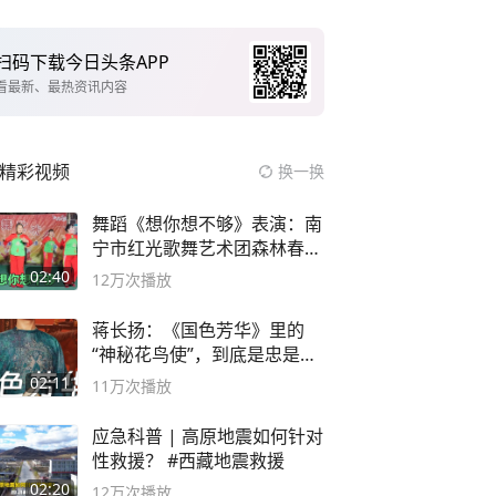
扫码下载今日头条APP
看最新、最热资讯内容
精彩视频
换一换
舞蹈《想你想不够》表演：南
宁市红光歌舞艺术团森林春红
舞蹈队。
02:40
12万
次播放
蒋长扬：《国色芳华》里的
“神秘花鸟使”，到底是忠是
奸？
02:11
11万
次播放
应急科普 | 高原地震如何针对
性救援？ #西藏地震救援
02:20
12万
次播放