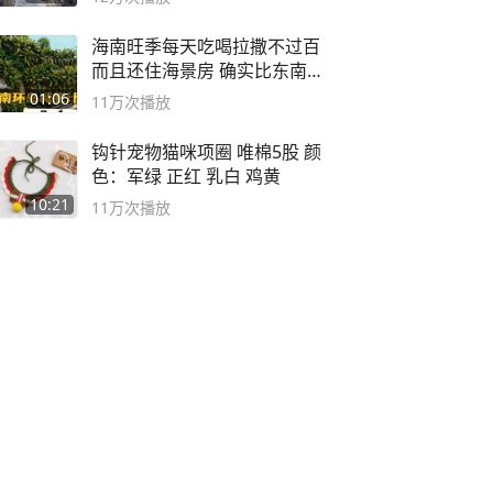
海南旺季每天吃喝拉撒不过百
而且还住海景房 确实比东南
亚合适
01:06
11万
次播放
钩针宠物猫咪项圈 唯棉5股 颜
色：军绿 正红 乳白 鸡黄
10:21
11万
次播放