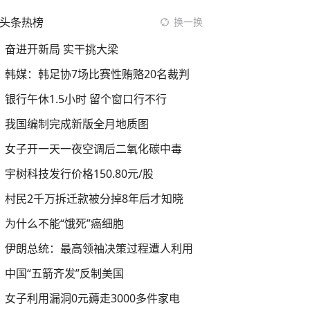
头条热榜
换一换
奋进开新局 实干挑大梁
韩媒：韩足协7场比赛性贿赂20名裁判
银行午休1.5小时 留个窗口行不行
我国编制完成新版全月地质图
女子开一天一夜空调后二氧化碳中毒
宇树科技发行价格150.80元/股
村民2千万拆迁款被分掉8年后才知晓
为什么不能“饿死”癌细胞
伊朗总统：最高领袖决策过程遭人利用
中国“五箭齐发”反制美国
女子利用漏洞0元薅走3000多件家电