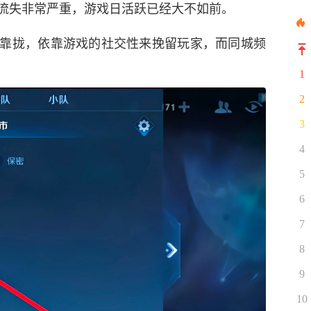
流失非常严重，游戏日活跃已经大不如前。
靠拢，依靠游戏的社交性来挽留玩家，而同城频
1
2
3
4
5
6
7
8
9
10