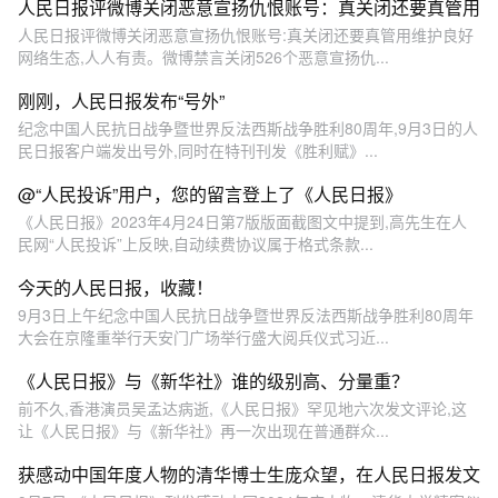
人民日报评微博关闭恶意宣扬仇恨账号：真关闭还要真管用
人民日报评微博关闭恶意宣扬仇恨账号:真关闭还要真管用维护良好
网络生态,人人有责。微博禁言关闭526个恶意宣扬仇...
刚刚，人民日报发布“号外”
纪念中国人民抗日战争暨世界反法西斯战争胜利80周年,9月3日的人
民日报客户端发出号外,同时在特刊刊发《胜利赋》...
@“人民投诉”用户，您的留言登上了《人民日报》
《人民日报》2023年4月24日第7版版面截图文中提到,高先生在人
民网“人民投诉”上反映,自动续费协议属于格式条款...
今天的人民日报，收藏！
9月3日上午纪念中国人民抗日战争暨世界反法西斯战争胜利80周年
大会在京隆重举行天安门广场举行盛大阅兵仪式习近...
《人民日报》与《新华社》谁的级别高、分量重？
前不久,香港演员吴孟达病逝,《人民日报》罕见地六次发文评论,这
让《人民日报》与《新华社》再一次出现在普通群众...
获感动中国年度人物的清华博士生庞众望，在人民日报发文