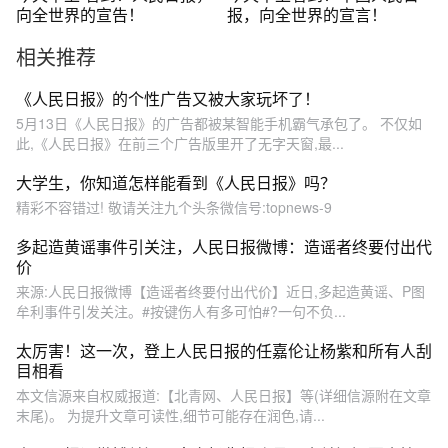
向全世界的宣告！
报，向全世界的宣言！
相关推荐
《人民日报》的个性广告又被大家玩坏了！
5月13日《人民日报》的广告都被某智能手机霸气承包了。 不仅如
此,《人民日报》在前三个广告版里开了无字天窗,最...
大学生，你知道怎样能看到《人民日报》吗？
精彩不容错过! 敬请关注九个头条微信号:topnews-9
多起造黄谣事件引关注，人民日报微博：造谣者终要付出代
价
来源:人民日报微博【造谣者终要付出代价】近日,多起造黄谣、P图
牟利事件引发关注。#按键伤人有多可怕#?一句不负...
太厉害！这一次，登上人民日报的任嘉伦让杨紫和所有人刮
目相看
本文信源来自权威报道:【北青网、人民日报】等(详细信源附在文章
末尾)。 为提升文章可读性,细节可能存在润色,请...