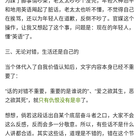
为踩了脚事情吵架，老太太吵吵个没完，年轻人神态平
和地用英语飚起了脏话，老太太也听不懂，不觉得自己
在挨骂，还以为年轻人在道歉，反倒不吵了。官媒这个
操作，让我又想起了这个事，问题是：现在的年轻人，
懂“英语”了。
三、无论对错，生活还是自己的
当个体代入了自我价值认知后，文字内容本身已经不重
要了：
“话的对错不重要，重要的是谁说的”、“爱之欲其生，恶
之欲其死”，就
只有仇恨没有是非
了。
想想，倘若这段话出自某个底层奋斗者之口，大家不会
这么反感，反而会多一分敬意。所以，有些话不是什么
人讲都合适。其实这些话，道理是不错的，错在这个节