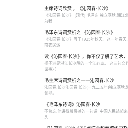
主席诗词欣赏 ，《沁园春·长沙》
《沁园春·长沙》 [现代] 毛泽东 独立寒秋,湘江
为我...
毛泽东诗词赏析之 《沁园春·长沙》
《沁园春·长沙》写于1925年秋天。这一年春
南农民运...
读《沁园春·长沙》，你不仅了解了艺术
橘子洲是湘江长沙段的一个江心岛。 这三句交代了
世事兴...
毛主席诗词赏析之——沁园春.长沙
沁园春.长沙沁园春.长沙(一九二五年)独立寒秋,
领导。...
《毛泽东诗词》沁园春·长沙
不曾忘,他讲得最震撼的一句话: 中国人民站起来了! 
头...