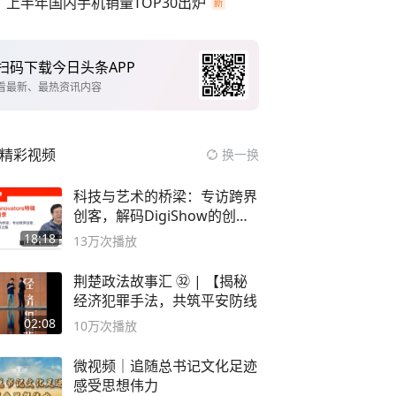
上半年国内手机销量TOP30出炉
扫码下载今日头条APP
看最新、最热资讯内容
精彩视频
换一换
科技与艺术的桥梁：专访跨界
创客，解码DigiShow的创新
之路
18:18
13万
次播放
荆楚政法故事汇 ㉜ | 【揭秘
经济犯罪手法，共筑平安防线
02:08
10万
次播放
微视频｜追随总书记文化足迹
感受思想伟力