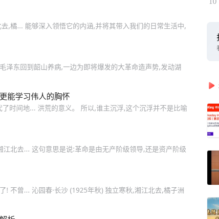
10
北去,橘... 能够深入领悟它的内涵,并将其带入我们的日常生活中,
天,毛泽东回到韶山养病,一边为即将爆发的大革命造声势,发动湖
，更能学习伟人的胸怀
时间地... 洪荒的意义。 所以,谁主沉浮,这个沉浮并不是比喻
湘江北去... 这句意思是说:革命是由无产阶级领导,还是资产阶级
不曾... 沁园春·长沙 (1925年秋) 独立寒秋,湘江北去,橘子洲