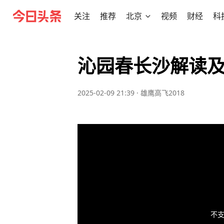
关注
推荐
北京
视频
财经
科
沁园春长沙解读
2025-02-09 21:39
·
雄鹰高飞2018
不支