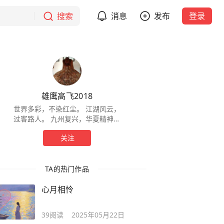
搜索
消息
发布
登录
雄鹰高飞2018
世界多彩，不染红尘。 江湖风云，
过客路人。 九州复兴，华夏精神。
诗词歌赋，浅唱低吟。
关注
TA的热门作品
心月相怜
39
阅读
2025年05月22日