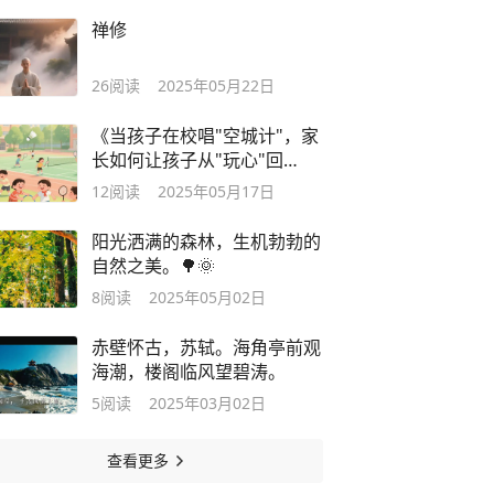
禅修
26
阅读
2025年05月22日
《当孩子在校唱"空城计"，家
长如何让孩子从"玩心"回
到"学心"？》
12
阅读
2025年05月17日
阳光洒满的森林，生机勃勃的
自然之美。🌳🌞
8
阅读
2025年05月02日
赤壁怀古，苏轼。海角亭前观
海潮，楼阁临风望碧涛。
5
阅读
2025年03月02日
查看更多