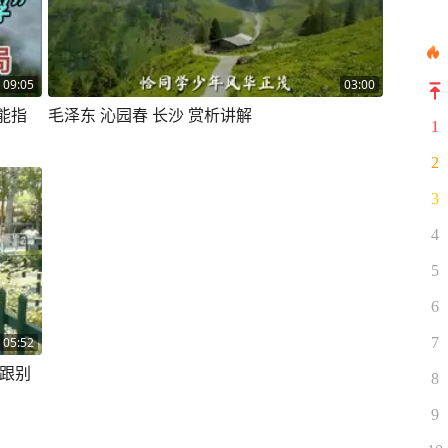
09:05
03:00
能指
毛泽东 沁园春 长沙 赏析讲解
1
2
3
4
5
6
7
05:52
味跟别
8
9