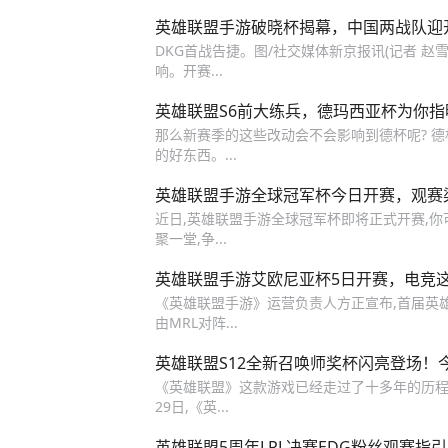
英雄联盟手游破晓杯揭幕，中国两战队迎
DKG首战告捷。图/社交媒体新京报讯(记者 赵
响。开赛...
英雄联盟S6前大练兵，德玛西亚杯为你指
那么新赛季的这些改动会不会影响到德杯呢? 德
的好东西。...
英雄联盟手游全球冠军杯今日开赛，观赛
近日,英雄联盟手游全球冠军杯即将正式开赛,你
聚一堂,争...
英雄联盟手游艾欧尼亚杯5日开赛，电竞
《英雄联盟手游》运营负责人方正宣布,首届英
由MRL对阵...
英雄联盟S12全新召唤师奖杯闪亮登场！
《英雄联盟》这款游戏已经走过了十多年的历程
29日,《英...
英雄联盟5周年LPL决赛EDG粉丝观赛指引