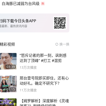
白海豚已减弱为台风级
扫码下载今日头条APP
看最新、最热资讯内容
精彩视频
换一换
“怒斥记者的那一刻，讽刺感
达到了顶峰” #打工 #混剪
03:39
13万
次播放
邢台壹号院即买即住，还有心
动好礼。确定不研究下？
01:15
11万
次播放
【姆罗解析】深度解析《灵魂