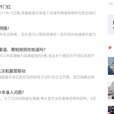
10
开门红
雪)11月13日晚,英雄联盟手游首个全球性赛事破晓杯在新加坡打
明路！
杯会出现哪... 药水是可以帮助英雄在一定时间内快速提升能力
渠道、赛制规则你知道吗？
可以将其理解为英雄联盟的S赛,来自多个赛区的不同队伍将齐
这次和露营联动
雄联盟手游艾欧尼亚杯即将于9月5日正式开赛。首日揭幕战将
今年谁人问鼎？
。为了过往的辉煌与荣耀,拳头官方决定重铸召唤师奖杯。8月