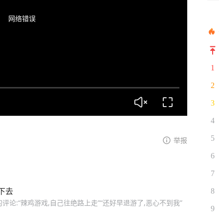
网络错误
1
2
3
4
5
举报
6
7
下去
8
论:“辣鸡游戏,自己往绝路上走”“还好早退游了,恶心不到我”
9