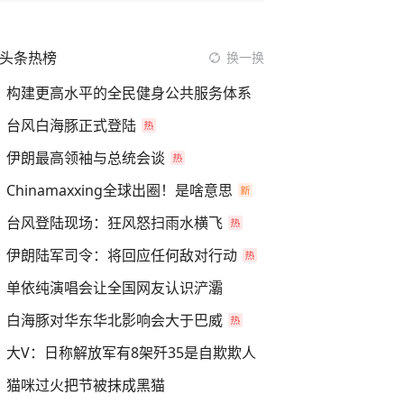
头条热榜
换一换
构建更高水平的全民健身公共服务体系
台风白海豚正式登陆
伊朗最高领袖与总统会谈
Chinamaxxing全球出圈！是啥意思
台风登陆现场：狂风怒扫雨水横飞
伊朗陆军司令：将回应任何敌对行动
单依纯演唱会让全国网友认识浐灞
白海豚对华东华北影响会大于巴威
大V：日称解放军有8架歼35是自欺欺人
猫咪过火把节被抹成黑猫