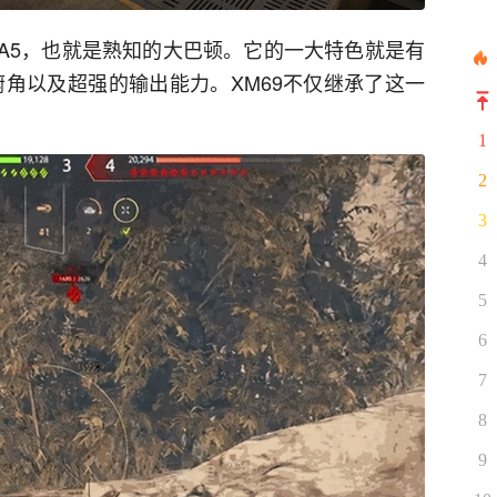
8A5，也就是熟知的大巴顿。它的一大特色就是有
扩和超大俯角以及超强的输出能力。XM69不仅继承了这一
1
2
3
4
5
6
7
8
9