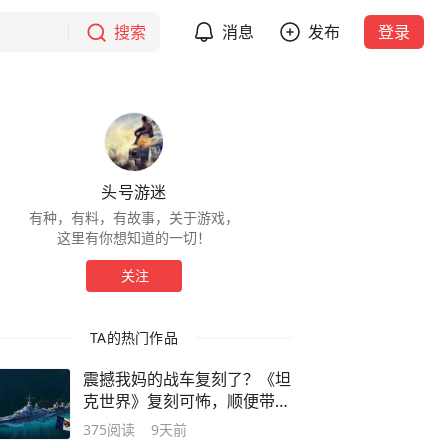
搜索
消息
发布
登录
头号游迷
有种，有料，有故事，关于游戏，
这里有你想知道的一切！
关注
TA的热门作品
震撼我妈的战车复刻了？《坦
克世界》复刻可怖，顺便带来
神威勇武
375
阅读
9天前