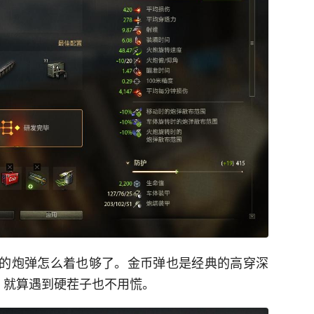
0穿的炮弹怎么着也够了。金币弹也是经典的高穿深
，就算遇到硬茬子也不用慌。