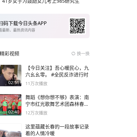
41岁女子为鼓励女儿考上985研究生
扫码下载今日头条APP
看最新、最热资讯内容
精彩视频
换一换
【今日关注】吾心暖民心，九
六幺幺零。 #全民反诈进行时
02:51
11万
次播放
舞蹈《想你想不够》表演：南
宁市红光歌舞艺术团森林春红
舞蹈队。
02:40
12万
次播放
这里蕴藏长春的一段故事记录
着的人情冷暖