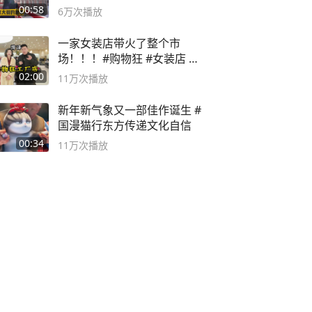
00:58
6万
次播放
一家女装店带火了整个市
场！！！#购物狂 #女装店 #
高品质女装
02:00
11万
次播放
新年新气象又一部佳作诞生 #
国漫猫行东方传递文化自信
00:34
11万
次播放