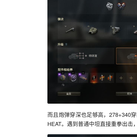
而且炮弹穿深也足够高，278+34
HEAT。遇到普通中坦直接重拳出击