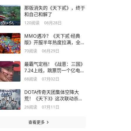
那版消失的《天下贰》，终于
和自己和解了
120
阅读
06月28日
MMO遇冷？《天下贰·经典
版》开服半年热度拉满，全员
补贴时代降临
70
阅读
06月29日
最霸气定档！《战意：三国》
7.24上线，跳票罚一个亿电影
票！
68
阅读
07月02日
DOTA传奇天团集体空降大
荒！《天下3》这次联动杀疯
了
26
阅读
07月11日
查看更多