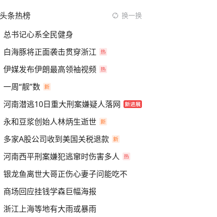
头条热榜
换一换
总书记心系全民健身
白海豚将正面袭击贯穿浙江
伊媒发布伊朗最高领袖视频
一周“靓”数
河南潜逃10日重大刑案嫌疑人落网
永和豆浆创始人林炳生逝世
多家A股公司收到美国关税退款
河南西平刑案嫌犯逃窜时伤害多人
银龙鱼离世大哥正伤心妻子问能吃不
商场回应挂钱学森巨幅海报
浙江上海等地有大雨或暴雨