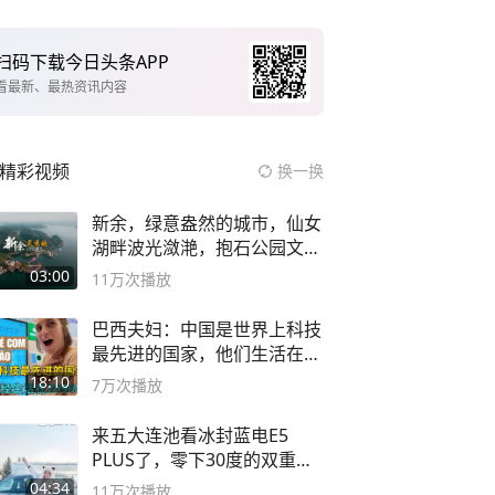
扫码下载今日头条APP
看最新、最热资讯内容
精彩视频
换一换
新余，绿意盎然的城市，仙女
湖畔波光潋滟，抱石公园文化
深邃……
03:00
11万
次播放
巴西夫妇：中国是世界上科技
最先进的国家，他们生活在
2999年
18:10
7万
次播放
来五大连池看冰封蓝电E5
PLUS了，零下30度的双重冰
封40小时全录
04:34
11万
次播放