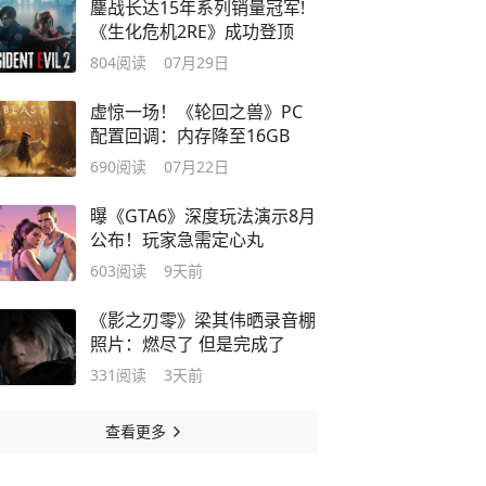
鏖战长达15年系列销量冠军!
《生化危机2RE》成功登顶
804
阅读
07月29日
虚惊一场！《轮回之兽》PC
配置回调：内存降至16GB
690
阅读
07月22日
曝《GTA6》深度玩法演示8月
公布！玩家急需定心丸
603
阅读
9天前
《影之刃零》梁其伟晒录音棚
照片：燃尽了 但是完成了
331
阅读
3天前
查看更多