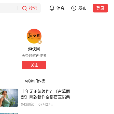
搜索
消息
发布
登录
游侠网
头条领航创作者
关注
TA的热门作品
十年无正统续作？《古墓丽
影》两款新作全部官宣跳票
943
阅读
07月27日