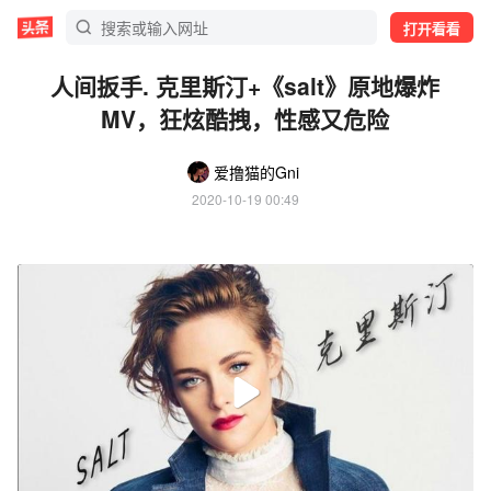
打开看看
人间扳手. 克里斯汀+《salt》原地爆炸
MV，狂炫酷拽，性感又危险
爱撸猫的Gni
2020-10-19 00:49