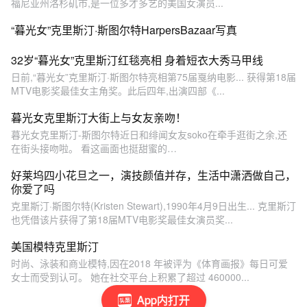
福尼亚州洛杉矶市,是一位多才多艺的美国女演员...
“暮光女”克里斯汀·斯图尔特HarpersBazaar写真
32岁“暮光女”克里斯汀红毯亮相 身着短衣大秀马甲线
日前,“暮光女”克里斯汀·斯图尔特亮相第75届戛纳电影... 获得第18届
MTV电影奖最佳女主角奖。此后四年,出演四部《...
暮光女克里斯汀大街上与女友亲吻！
暮光女克里斯汀-斯图尔特近日和绯闻女友soko在牵手逛街之余,还
在街头接吻啦。 看这画面也挺甜蜜的…
好莱坞四小花旦之一，演技颜值并存，生活中潇洒做自己，
你爱了吗
克里斯汀·斯图尔特(Kristen Stewart),1990年4月9日出生... 克里斯汀
也凭借该片获得了第18届MTV电影奖最佳女演员奖...
美国模特克里斯汀
时尚、泳装和商业模特,因在2018 年被评为《体育画报》每日可爱
女士而受到认可。 她在社交平台上积累了超过 460000...
App内打开