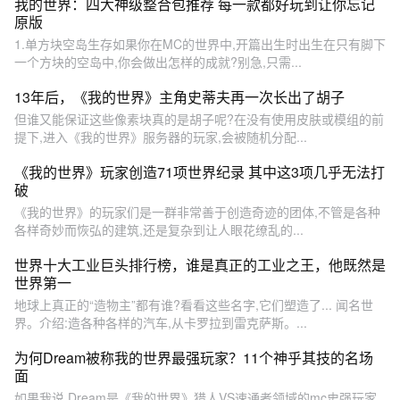
我的世界：四大神级整合包推荐 每一款都好玩到让你忘记
原版
1.单方块空岛生存如果你在MC的世界中,开篇出生时出生在只有脚下
一个方块的空岛中,你会做出怎样的成就?别急,只需...
13年后，《我的世界》主角史蒂夫再一次长出了胡子
但谁又能保证这些像素块真的是胡子呢?在没有使用皮肤或模组的前
提下,进入《我的世界》服务器的玩家,会被随机分配...
《我的世界》玩家创造71项世界纪录 其中这3项几乎无法打
破
《我的世界》的玩家们是一群非常善于创造奇迹的团体,不管是各种
各样奇妙而恢弘的建筑,还是复杂到让人眼花缭乱的...
世界十大工业巨头排行榜，谁是真正的工业之王，他既然是
世界第一
地球上真正的“造物主”都有谁?看看这些名字,它们塑造了... 闻名世
界。介绍:造各种各样的汽车,从卡罗拉到雷克萨斯。...
为何Dream被称我的世界最强玩家？11个神乎其技的名场
面
如果我说,Dream是《我的世界》猎人VS速通者领域的mc史强玩家,