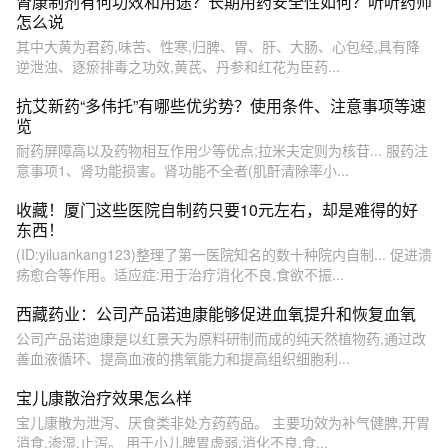
肾康制剂有何功效和用途？长期用药安全性如何？听听药师
怎么说
其中大黄为君药,味苦、性寒,归脾、胃、肝、大肠、心包经,具有降
逆泄浊、逐瘀排毒之功效,黄芪、丹参和红花为臣药...
抗艾新药“多伟托”有哪些优劣势？使用条件、注意事项等速
览
耐药屏障高以及药物相互作用少等优点;拉米夫定则为核苷... 服药注
意事项1、肾功能损害。肾功能不全者(肌酐清除率小...
收藏！厦门这些医院自制药只要10元左右，却是难得的好
东西！
(ID:yiluankang123)整理了第一医院知名的数十种院内自制... 促进溃
疡愈合等作用。适应症:用于治疗消化不良,食欲不振...
西藏药业：公司产品诺迪康能够促进血氧提升和恢复血氧
公司产品诺迪康是以红景天为原料研制而成的纯天然植物药,通过改
善血液循环、提高血液的携氧能力和提高组织细胞利...
宝儿康散治疗效果怎么样
宝儿康散为泄泻、厌食类非处方药药品。 主要功效为补气健脾,开胃
消食,渗湿,止泻。 用于小儿脾胃虚弱,消化不良,食...