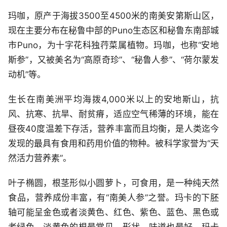
玛咖，原产于海拔3500至4500米的南美安第斯山区，
现在主要分布在秘鲁中部的Puno生态区和秘鲁东南部城
市Puno，为十字花科独荇菜属植物。玛咖，也称“安地
斯参”，又被美名为“高原奇珍”、“秘鲁人参”、“荷尔蒙发
动机”等。
生长在南美洲平均海拨4,000米以上的安地斯山，抗
风、抗寒、抗旱、耐贫瘠，适应空气稀薄的环境，能在
昼夜40度温差下存活，营养丰富而且均衡，是人类迄今
发现的最具有食用和药用价值的物种。被科学家誉为“天
然活力营养素”。
叶子椭圆，根茎形似小圆萝卜，可食用，是一种纯天然
食品，营养成份丰富，有“南美人参”之誉。玛卡的下胚
轴可能呈金色或者淡黄色、红色、紫色、蓝色、黑色或