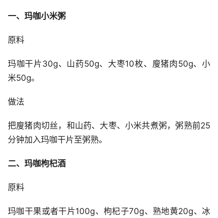
一、玛咖小米粥
原料
玛咖干片30g、山药50g、大枣10枚、廋猪肉50g、小
米50g。
做法
把廋猪肉切丝，和山药、大枣、小米共煮粥，粥熟前25
分钟加入玛咖干片至粥熟。
二、玛咖枸杞酒
原料
玛咖干果或者干片100g、枸杞子70g、熟地黄20g、冰