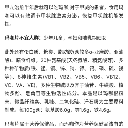
甲亢治愈半年后就可以吃玛咖;对于甲减的患者，食用玛
咖可以有效调节甲状腺激素分泌，恢复甲状腺机能发
挥。
玛咖片不宜人群：
少年儿童，孕妇和哺乳期妇女
此外还有蛋白质、糖类、脂肪酸(含较多α-亚麻酸、亚油
酸)、膳食纤维，20种氨基酸(天冬氨酸、精氨酸等)、多
种种矿物质(铁、锰、铜、锌、钠、钾、钙、磷、硫、镁
等)、8种维生素(VB1、VB2、VB5、VB6、VB12、
VC、VA、VE)，多种生物碱以及芥子油苷、牛磺酸、植
物多酚、皂角苷等生物活性成分。本品是以玛咖根粉
末、微晶纤维素、乳糖、二氧化硅、滑石粉为主要原料
制成。每100g含：氨基酸6.0g，锌1.6g，铁4.6g。
玛咖片属于营养保健品，而玛咖作为营养保健品该有的