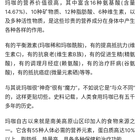
玛咖的营养价值很高，其中富含16种氨基酸(含量
14.67%)、10种矿物质、12种脂肪酸、6种维生素，以
及多种活性物质，是这些珍贵的营养成分在身体中产生
各种各样的作用。
有的平衡激素(玛咖稀和玛咖酰胺)，有的提高抵抗力(维
生素C)，有的抗衰老(维生素B族)，有的促进生精(精氨
酸)，有的调理月经症(赖氨酸)，有的治疗肝病(谷氨
酸)，有的抵抗癌症(微量元素硒)等等。
与其说玛咖很“神奇”很有“魔力”，不如说它是“与众不同”
的，这样更贴切些。史料记载，人类食用玛咖已有五千
多年的历史。
玛咖自古以来就是南美高原山区印加人的食物来源之
一。它含有55种人体必需的营养元素，蛋白质高达10%
以上，脂肪低，热量高，具备多种保健和治疗功能。