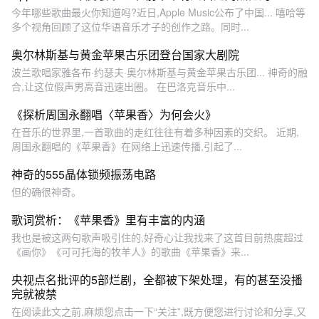
今年哪些歌曲最火你知道吗?近日,Apple Music公布了中国... 嘻哈等
多个视角回顾了这位华语音乐才子的创作之路。同时...
奥尔林斯基与黄金苹果古乐团登台国家大剧院
波兰歌唱家雅各布·约瑟夫·奥尔林斯基与黄金苹果古乐团... 神奇的融
合,让这位假声男高音迅速出圈。 在巴洛克音乐中...
《探析周国永翻唱〈苹果香〉为何会火》
在音乐的世界里,一首歌曲的走红往往有着多种因素的交织。 近期,
周国永翻唱的《苹果香》在网络上迅速传播,引起了...
神奇的555晶体锁频振荡电路
但的确很神奇。
歌词赏析：《苹果香》里有丰富的内涵
我也是被这两句歌声吸引住的,好奇心让我找来了这首目前热度超过
《画你》《可可托海的牧羊人》的歌曲《苹果香》来...
央视点名批评的5部烂剧，全都被下架处理，有的甚至没播
完就被禁
在阅读此文之前,麻烦您点击一下“关注”,既方便您进行讨论和分享,又