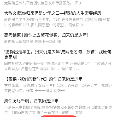
党媒信息公共平台提供信息发布传播服务。 ID:jrtt
大散文|愿你归来仍是少年之三—精彩的人生需要经历
愿你出走半生,归来仍是少年。”我们更多需要做的,是把我们曾经有
过的青春和过往,把共同守望中的守望,共同信仰中...
高考结束 | 愿你此去繁花似锦，归来仍是少年！
愿你永远保持热爱,奔赴下一场山海!
“愿你出走半生，归来仍是少年”成网络名句，苏轼：我原句
更高明
同样抚慰人心的还有一句:“愿你出走半生,归来仍是少年。”这句话可
以理解为:“希望你在外面漂泊半生、匆忙半生,...
【夜读 · 我们的新时代】愿你归来仍是少年
甘愿如此。而他,成了女孩一生的惦念。心在路上,念在远方。愿你归
来仍是少年。作者:王一一播音:刘敬一
愿你历尽千帆，归来仍是少年
不论在人生的哪个阶段,愿怀抱梦想和不断努力的你,可以做永远的少
年。9句励志古诗文,送给一直在路上的你↓↓共勉...