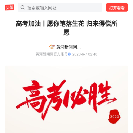
打开看看
高考加油丨愿你笔落生花 归来得偿所
愿
黄河新闻网忻州
黄河新闻网官方账号
  2023-6-7 02:40