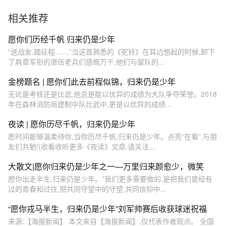
相关推荐
愿你们历经千帆 归来仍是少年
“送战友,踏征程……”当这首熟悉的《驼铃》在耳边想起的时候,卸下
了肩章军衔的退伍老兵们感慨万千,他们与留队的...
金榜题名 | 愿你们此去前程似锦，归来仍是少年
无论是考核还是比武,他总是能以优异的成绩为大队争夺荣誉。2018
年在森林消防局建制中队比武中,更是以优异的成绩...
夜读 | 愿你历尽千帆，归来仍是少年
愿时间能够温柔待你,当你历尽千帆,归来仍是少年。点亮“在看”,与朋
友们共勉!(收看收听更多《夜读》文章,请关注...
大散文|愿你归来仍是少年之一—万里归来颜愈少，微笑
愿你出走半生,归来仍是少年。”我们更多需要做的,是把我们曾经有
过的青春和过往,把共同守望中的守望,共同信仰中...
“愿你戎马半生，归来仍是少年”刘军帅赛后收获球迷祝福
来源:【海报新闻】 本文来自【海报新闻】,仅代表作者观点。 全国