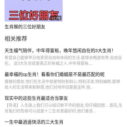
人际交往 #属猪的朋友#这样
的人都很善良#燕姐吖对口型
@抖加🔥上热门🔥dou+🔥热
01:06
点宝
生肖猴的三位好朋友
相关推荐
天生福气陪伴，中年得富裕，晚年悠闲自在的3大生肖！
希望自己能够早日地享受自由和休闲的生活,能够去畅游世界,自由自
在。 这3大生肖就是真正的有福之人,中年得富裕,...
最幸福的cp生肖！看看你们婚姻是不是最匹配的呢
属猴的朋友,他们在生活中就是特别有耐心,特别活泼,特别幽默,能够
给人的生活带来新鲜感,他们对待伴侣更是这样,他...
现实中的这些生肖最适合当挚友
【导语】人生路上我们可以结识数不尽的朋友,但仔细回想... 首先,生
肖兔们的性格可以说是十二生肖里最好的,他们善良...
一生中最逍遥快活的三大生肖