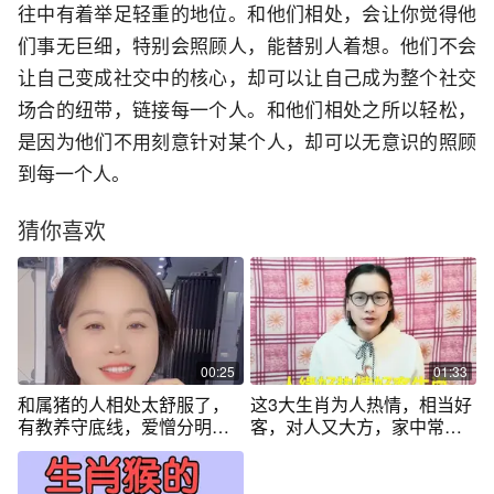
往中有着举足轻重的地位。和他们相处，会让你觉得他
们事无巨细，特别会照顾人，能替别人着想。他们不会
让自己变成社交中的核心，却可以让自己成为整个社交
场合的纽带，链接每一个人。和他们相处之所以轻松，
是因为他们不用刻意针对某个人，却可以无意识的照顾
到每一个人。
猜你喜欢
00:25
01:33
和属猪的人相处太舒服了，
这3大生肖为人热情，相当好
有教养守底线，爱憎分明有
客，对人又大方，家中常常
担当，事事有回应。心善无
高朋满坐！
套路，待人真心实意，这样
的伙伴谁不爱？#生肖性格 #