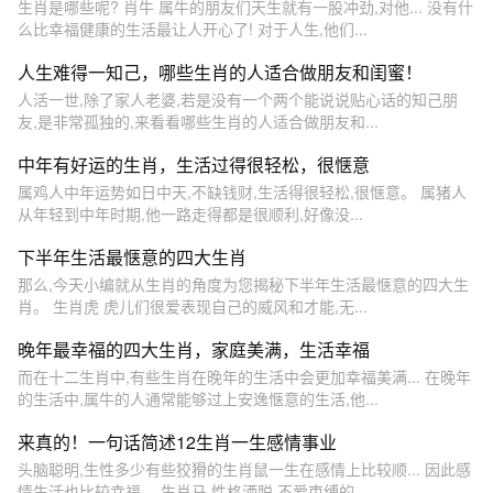
生肖是哪些呢? 肖牛 属牛的朋友们天生就有一股冲劲,对他... 没有什
么比幸福健康的生活最让人开心了! 对于人生,他们...
人生难得一知己，哪些生肖的人适合做朋友和闺蜜！
人活一世,除了家人老婆,若是没有一个两个能说说贴心话的知己朋
友,是非常孤独的,来看看哪些生肖的人适合做朋友和...
中年有好运的生肖，生活过得很轻松，很惬意
属鸡人中年运势如日中天,不缺钱财,生活得很轻松,很惬意。 属猪人
从年轻到中年时期,他一路走得都是很顺利,好像没...
下半年生活最惬意的四大生肖
那么,今天小编就从生肖的角度为您揭秘下半年生活最惬意的四大生
肖。 生肖虎 虎儿们很爱表现自己的威风和才能,无...
晚年最幸福的四大生肖，家庭美满，生活幸福
而在十二生肖中,有些生肖在晚年的生活中会更加幸福美满... 在晚年
的生活中,属牛的人通常能够过上安逸惬意的生活,他...
来真的！一句话简述12生肖一生感情事业
头脑聪明,生性多少有些狡猾的生肖鼠一生在感情上比较顺... 因此感
情生活也比较幸福。 生肖马 性格洒脱,不爱束缚的...