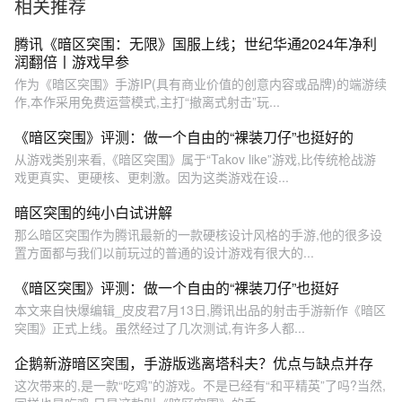
相关推荐
腾讯《暗区突围：无限》国服上线；世纪华通2024年净利
润翻倍丨游戏早参
作为《暗区突围》手游IP(具有商业价值的创意内容或品牌)的端游续
作,本作采用免费运营模式,主打“撤离式射击”玩...
《暗区突围》评测：做一个自由的“裸装刀仔”也挺好的
从游戏类别来看,《暗区突围》属于“Takov like”游戏,比传统枪战游
戏更真实、更硬核、更刺激。因为这类游戏在设...
暗区突围的纯小白试讲解
那么暗区突围作为腾讯最新的一款硬核设计风格的手游,他的很多设
置方面都与我们以前玩过的普通的设计游戏有很大的...
《暗区突围》评测：做一个自由的“裸装刀仔”也挺好
本文来自快爆编辑_皮皮君7月13日,腾讯出品的射击手游新作《暗区
突围》正式上线。虽然经过了几次测试,有许多人都...
企鹅新游暗区突围，手游版逃离塔科夫？优点与缺点并存
这次带来的,是一款“吃鸡”的游戏。不是已经有“和平精英”了吗?当然,