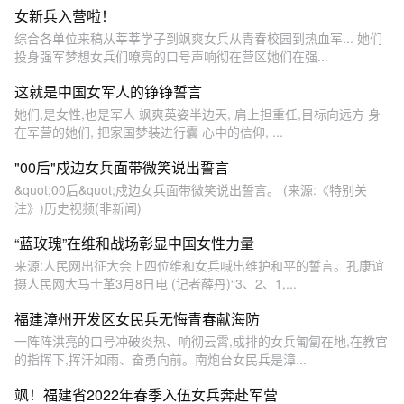
女新兵入营啦！
综合各单位来稿从莘莘学子到飒爽女兵从青春校园到热血军... 她们
投身强军梦想女兵们嘹亮的口号声响彻在营区她们在强...
这就是中国女军人的铮铮誓言
她们,是女性,也是军人 飒爽英姿半边天, 肩上担重任,目标向远方 身
在军营的她们, 把家国梦装进行囊 心中的信仰, ...
"00后"戍边女兵面带微笑说出誓言
&quot;00后&quot;戍边女兵面带微笑说出誓言。 (来源:《特别关
注》)历史视频(非新闻)
“蓝玫瑰”在维和战场彰显中国女性力量
来源:人民网出征大会上四位维和女兵喊出维护和平的誓言。孔康谊
摄人民网大马士革3月8日电 (记者薛丹)“3、2、1,...
福建漳州开发区女民兵无悔青春献海防
一阵阵洪亮的口号冲破炎热、响彻云霄,成排的女兵匍匐在地,在教官
的指挥下,挥汗如雨、奋勇向前。南炮台女民兵是漳...
飒！福建省2022年春季入伍女兵奔赴军营