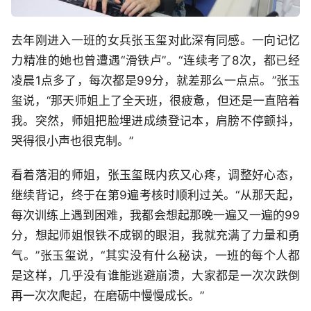
去年刚进入一班的女兵张玉玺对此深有同感。一向记忆
力精准的她也曾遭遇“滑铁卢”。“连续考了8次，都已经
凌晨1点多了，每次都是99分，就差那么一点点。”张玉
玺说，“那天师姐上了全天班，很疲惫，但还是一直陪着
我。突然，师姐把脸埋进成绩登记本，肩膀不停颤抖，
哭得很小声也很克制。”
看着落泪的师姐，张玉玺既内疚又心疼，调整好心态，
继续背记，终于在第9遍考核时顺利过关。“从那天起，
每次训练上遇到困难，我都会想起那晚一遍又一遍的99
分，想起师姐恨铁不成钢的眼泪，我就充满了力量和勇
气。”张玉玺说，“其实没有什么秘诀，一班的每个人都
是这样，几乎没有谁能逃避崩溃，大家都是一次次跌倒
再一次次爬起，在磨砺中慢慢成长。”