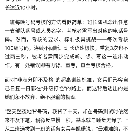
长达近10小时。
一班每晚号码考核的方法看似简单：班长随机念出任意
一支部队番号或人员名字，考核者需写出对应的电话号
码。然而，考核的要求、标准极具挑战——每次考核
100组号码，连续不间断。班长语速极快，重复3次也不
过两三秒，被考者需同步完成听、想、写这一连串动
作，有一处错误即需再背、重考，直至考核合格。
面对“非满分即不及格”的超高训练标准，女兵们形容自
己日复一日都在“升级打怪”的路上，而这背后透出的是
她们永不放弃、绝不服输的韧劲。
“整天整夜地背号码，我背了十天，却在号码测试时依然
来不及下笔，稍微反应慢一秒，基本就与睡觉无缘了。”
从二班选拔到一班的话务女兵李凯珊说，“最艰难的，不