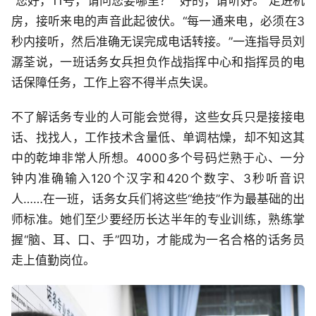
“您好，11号，请问您要哪里？”“好的，请听好。”走进机
房，接听来电的声音此起彼伏。“每一通来电，必须在3
秒内接听，然后准确无误完成电话转接。”一连指导员刘
潺荃说，一班话务女兵担负作战指挥中心和指挥员的电
话保障任务，工作上容不得半点失误。
不了解话务专业的人可能会觉得，这些女兵只是接接电
话、找找人，工作技术含量低、单调枯燥，却不知这其
中的乾坤非常人所想。4000多个号码烂熟于心、一分
钟内准确输入120个汉字和420个数字、3秒听音识
人……在一班，话务女兵们将这些“绝技”作为最基础的出
师标准。她们至少要经历长达半年的专业训练，熟练掌
握“脑、耳、口、手”四功，才能成为一名合格的话务员
走上值勤岗位。