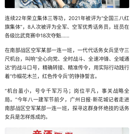
连续22年荣立集体三等功，2021年被评为“全国三八红
旗集体”，8人次被评为全军、空军优秀话务员，班员在
各级比武竞赛中18次夺魁……
在南部战区空军某部一连一班，一代代话务女兵坚守三
尺机台，叫响“全心向党、全时战斗、全速冲锋、全域通
达”的战斗口号，精确转接、精准传令，用实际行动践行
着“巾帼花木兰，红色传令兵”的铮铮誓言。
“机台虽小，号令千军万马；岗位平凡，事关战略全
局。”今年八一建军节前夕，广州日报·新花城记者走进
南部战区空军某部一连一班，探寻这群身怀绝技的话务
女兵是怎样炼成的。