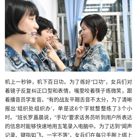
机上一秒钟，机下百日功。为了练好“口功”，女兵们对
着镜子反复纠正口型和表情，嘴里咬着筷子练微笑，跟
着播音员学发音。“有的战友平翘舌音不太分，为了清晰
报出‘组织处组织办’，单是这6个字就整整练了3个小
时。”班长罗嘉晨说，“手功”要求话务员听到用户所表达
的信息时能够快速地用五笔录入电脑中。为了达到“闻声
记录、键指如飞、一字不落”，女兵们在每只手腕上绑上