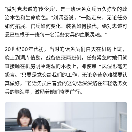
“做对党忠诚的‘传令兵’，是一班话务女兵历久弥坚的政
治本色和生命底色。”刘潺荃说，“一路走来，无论任务
如何拓展、官兵如何变化、装备如何换代，绝对忠诚可
靠已植根于一班每一名话务女兵的血脉灵魂。”
20世纪60年代初，当时的话务员们白天在机房上班，
晚上到洞库值勤，战备值班两班倒，任务紧急时她们就
直接睡在机房阴冷潮湿的木板上，即使患上风湿也毫无
怨言。“只要是党交给我们的工作，无论多苦多难都要认
真做好。”老话务员白春爱的这句话深深烙在年轻话务女
兵的脑海里，激励着她们奋勇前行。