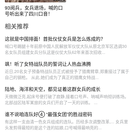
93阅兵，女兵退场，喊的口
号听出来了四川口音！
相关推荐
这就是中国排面！首批仪仗女兵是怎么炼成的？
喊口号踢腿十年前原中国人民解放军仪仗大队从原北京军区选调30
名女队员组建女兵分队这是仪仗大队62年来首次招收...
飒！听了女特战队员的誓词让人热血沸腾
近日,20名女子预备特战队员正式被授予了猎鹰臂章,郑重接过了属于
自己的钢枪。 从此,她们成为了真正的猎鹰女特战...
陆地、海洋和天空，都见证着这群女兵的成长
天微微泛亮,起床号便打破了寂静,接着口号声、呐喊声响彻训练场。
北部战区陆军某旅的女兵们开启了一天的训练。 ...
谁不说咱连队好④ “最强女团”的胜战密码
有这样一支由清一色女兵组成的连队。历经多次调整改革,... 女兵里
头发剪得最短的是这个连的姑娘,口号喊得最响亮的...