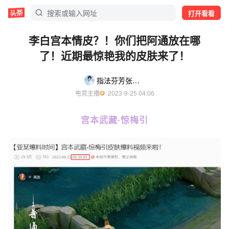
打开看看
李白宫本情皮？！你们把阿通放在哪
了！近期最惊艳我的皮肤来了！
指法芬芳张大仙
电竞主播
  2023-9-25 04:06
宫本武藏·惊梅引