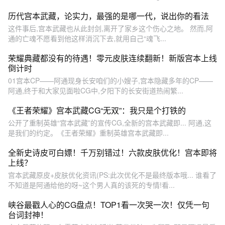
历代宫本武藏，论实力，最强的是哪一代，说出你的看法
这件事后,宫本武藏也从此封剑,离开了家乡这个伤心之地。 然而,阿
通的亡魂不愿看到他这样消沉下去,就用自己“魂飞...
荣耀典藏都没有的待遇！零元皮肤连续翻新！新版宫本上线
倒计时
01宫本CP——阿通现身长安咱们的小嫂子,宫本隐藏多年的CP——
阿通,终于和大家见面啦CG中,夕阳下的长安街道热闹繁...
《王者荣耀》宫本武藏CG“无双”：我只是个打铁的
公开了重制英雄“宫本武藏”的宣传CG,全新的宫本武藏即... 阿通,这
是我们的约定。《王者荣耀》重制英雄宫本武藏即...
全新史诗皮可白嫖！千万别错过！六款皮肤优化！宫本即将
上线？
宫本武藏原皮+皮肤优化资讯(PS:此次优化不是最终版本哦... 谁看了
不知道是阿通给他的呀~这个男人真的该死的专情!看...
峡谷最戳人心的CG盘点！TOP1看一次哭一次！仅凭一句
台词封神！