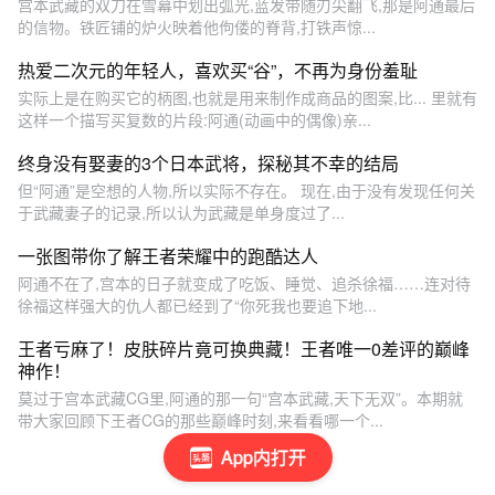
宫本武藏的双刀在雪幕中划出弧光,蓝发带随刃尖翻飞,那是阿通最后
的信物。铁匠铺的炉火映着他佝偻的脊背,打铁声惊...
热爱二次元的年轻人，喜欢买“谷”，不再为身份羞耻
实际上是在购买它的柄图,也就是用来制作成商品的图案,比... 里就有
这样一个描写买复数的片段:阿通(动画中的偶像)亲...
终身没有娶妻的3个日本武将，探秘其不幸的结局
但“阿通”是空想的人物,所以实际不存在。 现在,由于没有发现任何关
于武藏妻子的记录,所以认为武藏是单身度过了...
一张图带你了解王者荣耀中的跑酷达人
阿通不在了,宫本的日子就变成了吃饭、睡觉、追杀徐福……连对待
徐福这样强大的仇人都已经到了“你死我也要追下地...
王者亏麻了！皮肤碎片竟可换典藏！王者唯一0差评的巅峰
神作！
莫过于宫本武藏CG里,阿通的那一句“宫本武藏,天下无双”。本期就
带大家回顾下王者CG的那些巅峰时刻,来看看哪一个...
App内打开