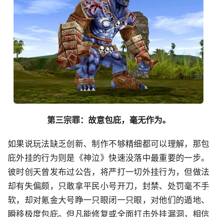
第三宗罪：故意包庇，毫无作为。
如果说玩法缺乏创新、制作不够精细都可以理解，那包
庇外挂的行为则是《神泣》快速没落中最重要的一步。
彼时创天曾发布过公告，将严打一切外挂行为，但做法
却有失偏颇，只敢拿平民小号开刀，封禁、处罚毫不手
软，却对氪金大号睁一只眼闭一只眼，对他们的遁地、
瞬移极度包庇。但凡能修复或全面打击外挂漏洞，相信