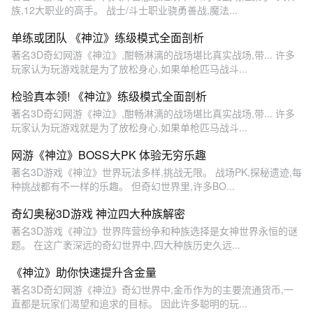
族,12大职业的高手。 战士/斗士职业骁勇善战,魔法...
单练或团队 《神泣》练级模式全面剖析
著名3D奇幻网游《神泣》,酣畅淋漓的战场堪比真实战场,带... 许多
玩家认为玩游戏就是为了放松身心,如果单枪匹马战斗...
检验真本领! 《神泣》练级模式全面剖析
著名3D奇幻网游《神泣》,酣畅淋漓的战场堪比真实战场,带... 许多
玩家认为玩游戏就是为了放松身心,如果单枪匹马战斗...
网游《神泣》BOSS大PK 体验无穷乐趣
著名3D游戏《神泣》世界玩法多样,挑战无限。 战场PK,探秘遗迹,每
种挑战都有不一样的乐趣。 但奇幻世界里,许多BO...
奇幻奥秘3D游戏 神泣四大种族解密
著名3D游戏《神泣》世界阵营纷争和种族选择是女神世界永恒的谜
题。 在这广袤深远的奇幻世界中,四大种族历史久远...
《神泣》助你快速提升含金量
著名3D奇幻网游《神泣》奇幻世界中,金币作为的主要流通货币,一
直都是玩家们渴望和追求的目标。 因此许多聪明的玩...