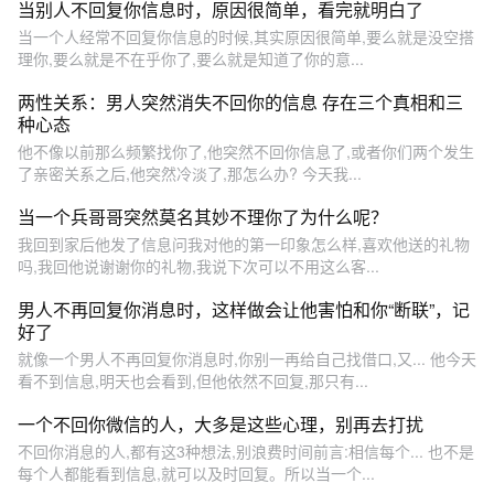
当别人不回复你信息时，原因很简单，看完就明白了
当一个人经常不回复你信息的时候,其实原因很简单,要么就是没空搭
理你,要么就是不在乎你了,要么就是知道了你的意...
两性关系：男人突然消失不回你的信息 存在三个真相和三
种心态
他不像以前那么频繁找你了,他突然不回你信息了,或者你们两个发生
了亲密关系之后,他突然冷淡了,那怎么办? 今天我...
当一个兵哥哥突然莫名其妙不理你了为什么呢？
我回到家后他发了信息问我对他的第一印象怎么样,喜欢他送的礼物
吗,我回他说谢谢你的礼物,我说下次可以不用这么客...
男人不再回复你消息时，这样做会让他害怕和你“断联”，记
好了
就像一个男人不再回复你消息时,你别一再给自己找借口,又... 他今天
看不到信息,明天也会看到,但他依然不回复,那只有...
一个不回你微信的人，大多是这些心理，别再去打扰
不回你消息的人,都有这3种想法,别浪费时间前言:相信每个... 也不是
每个人都能看到信息,就可以及时回复。所以当一个...