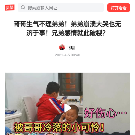
打开看看
哥哥生气不理弟弟！弟弟崩溃大哭也无
济于事！兄弟感情就此破裂？
飞翔
2021-4-5 00:40