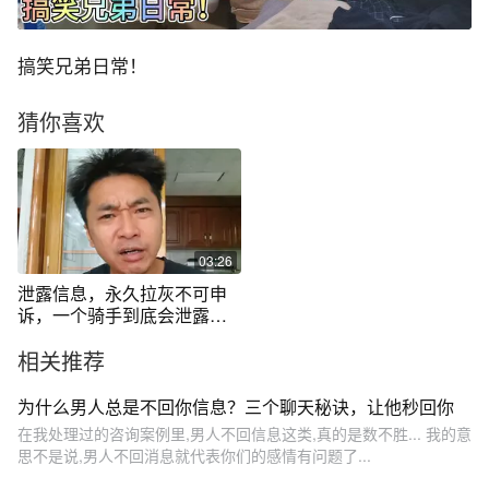
搞笑兄弟日常！
猜你喜欢
03:26
泄露信息，永久拉灰不可申
诉，一个骑手到底会泄露什
么信息 #外卖小哥 #实话实说
相关推荐
#真实事件 #社会百态 #外卖
小哥不容易
为什么男人总是不回你信息？三个聊天秘诀，让他秒回你
在我处理过的咨询案例里,男人不回信息这类,真的是数不胜... 我的意
思不是说,男人不回消息就代表你们的感情有问题了...