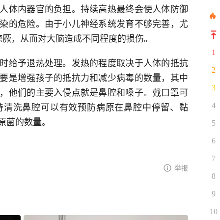
人体内器官的负担。持续高热最终会使人体防御
染的危险。由于小儿神经系统发育不够完善，尤
惊厥，从而对大脑造成不同程度的损伤。
1
时给予退热处理。发热的程度取决于人体的抵抗
2
要是增强孩子的抵抗力和减少病毒的数量，其中
3
，他们的主要入侵点就是鼻腔和嗓子。戴口罩可
持清洗鼻腔可以有效预防病原在鼻腔中停留、黏
4
原菌的数量。
5
6
7
举报
8
9
10