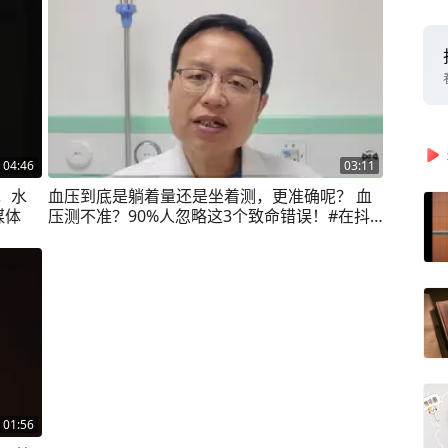
04:46
03:11
，水
血压到底是躺着量还是坐着测，更准确呢？ 血
媒体
压测不准？90%人忽略这3个致命错误！#在抖
音pick你的健康搭子 #解锁春日健康清单 #抖出
健康知识宝藏 #高血压 #量血压 @老赵说医 @
抖音短视频
01:56