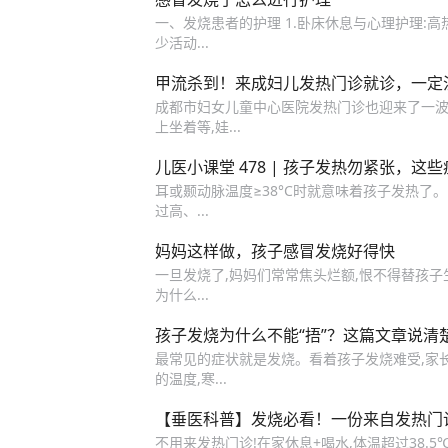
一、发烧患者的护理 1.卧床休息与心理护理:高
少活动...
甲流杀到！来成妇儿发热门诊就诊，一定
成都市妇女儿童中心医院发热门诊也迎来了一波接
上坐着等,娃...
儿医小课堂 478 | 孩子发热勿紧张，这
耳或颞动脉温度≥38°C时就意味着孩子发热了
过高、...
妈妈这样做，孩子感冒发烧好得快
一旦发烧了,妈妈们常常焦头烂额,恨不得替孩子生病
为什么...
孩子发烧为什么不能“捂”？这篇文章说清
最常见的症状就是发烧。看着孩子发烧难受,家长
的温度,寒...
【垂医科普】发烧必看！一份来自发热门诊
不用来发热门诊!在家休息+喝水,体温超过38.