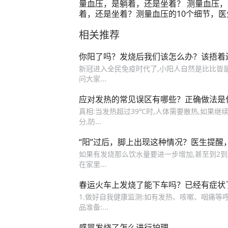
量血压，是躺着，还是坐着？ 测量血压
着，还是坐着？测量血压的10个细节，医
细讲解。#正确的养生知识又增加了 #硬
相关推荐
科普行动 #高血压 #测量血压 #高血压请
你阳了吗？发烧后我们该怎么办？该捂着
新冠进入全民免疫时代了,小阳人自然是比比皆是
问大家...
应对发热的常见误区有哪些？正确做法是
真相:当发热超过39℃时,人体需要散热,如果继续
分,防...
“阳”过后，脚上出现这种情况？医生提醒
如果有发烧那么饮水量要进一步增加,甚至到2到3
在家里...
春运火车上发烧了能下车吗？已经有症状
1.做好自我健康监测:如有发热、咳嗽、咽痛等
品准备:...
感冒发烧了怎么进行护理