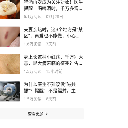
啤酒再次成为关注对象！医生
提醒：喝啤酒时，千万多留意
这几点！
6.1万
阅读
07月28日
夫妻亲热时，这3个地方是“禁
区”，再爱也不能做，小心搞
出人命
1.6万
阅读
7天前
身上长这种小红痣，千万别大
意，是大病来临的征兆？告诉
你真相
1.5万
阅读
15小时前
为什么医生不建议做“磁共
振”？提醒：不是辐射，主要
因为这4点
1.5万
阅读
8天前
查看更多