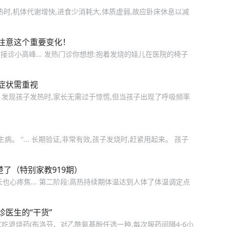
热时,机体代谢增快,进食少消耗大,体质虚弱,故应卧床休息以减
注意这个重要变化！
诊小高峰... 发热门诊你想想:抱着发烧的娃儿在医院的椅子
些症状需重视
。 发现孩子发热时,家长无需过于惊慌,但当孩子出现了呼吸频率
。 “... 长期验证,非常有效,孩子发烧时,赶紧用起来。 孩子
楚了（特别家教919期）
也心疼焦... 第二阶段:高热持续期体温达到人体了体温调定点
医生的“干货”
5℃吃退烧药(布洛芬、对乙酰氨基酚任选一种,每次服药间隔4-6小