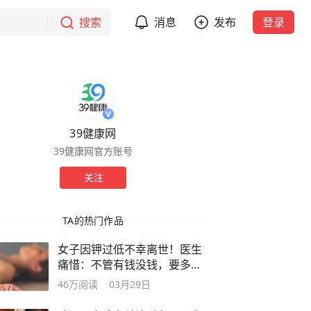
搜索
消息
发布
登录
39健康网
39健康网官方账号
关注
TA的热门作品
女子因钾过低不幸离世！医生
痛惜：不管有钱没钱，要多吃
这几物
46万
阅读
03月29日