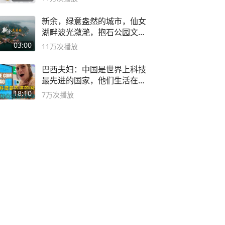
新余，绿意盎然的城市，仙女
湖畔波光潋滟，抱石公园文化
深邃……
03:00
11万
次播放
巴西夫妇：中国是世界上科技
最先进的国家，他们生活在
2999年
18:10
7万
次播放