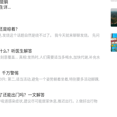
，是躺
生详
核健康
注意
还是晾着？
,发烧这个话题自然是绕不过了。 我今天就来聊聊发烧。 先问
什么？听医生解答
刻意覆盖... 真相:发热时,人们需要适当多喝水,加快代谢,补充水
，千万警惕
升; 第二,适当活动,避免一个姿势躺着坐着,特别要多活动脚踝,
了还能出门吗？一文解答
呼吸道感染症状,建议尽可能居家休息,推迟出行。2.做好出行物