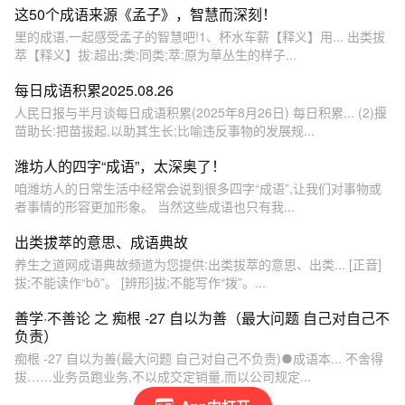
这50个成语来源《孟子》，智慧而深刻！
里的成语,一起感受孟子的智慧吧!1、杯水车薪【释义】用... 出类拔
萃【释义】拔:超出;类:同类;萃:原为草丛生的样子...
每日成语积累2025.08.26
人民日报与半月谈每日成语积累(2025年8月26日) 每日积累... (2)揠
苗助长:把苗拔起,以助其生长;比喻违反事物的发展规...
潍坊人的四字“成语”，太深奥了！
咱潍坊人的日常生活中经常会说到很多四字“成语”,让我们对事物或
者事情的形容更加形象。 当然这些成语也只有我...
出类拔萃的意思、成语典故
养生之道网成语典故频道为您提供:出类拔萃的意思、出类... [正音]
拔;不能读作“bō”。 [辨形]拔;不能写作“拨”。...
善学·不善论 之 痴根 -27 自以为善（最大问题 自己对自己不
负责）
痴根 -27 自以为善(最大问题 自己对自己不负责)●成语本... 不舍得
拔……业务员跑业务,不以成交定销量,而以公司规定...