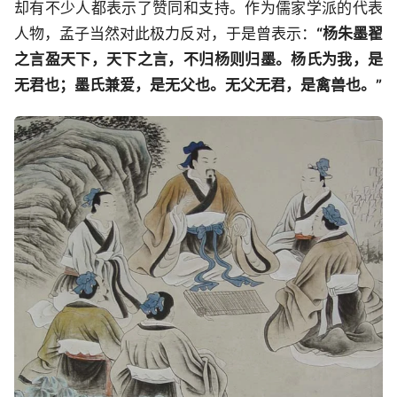
却有不少人都表示了赞同和支持。作为儒家学派的代表
人物，孟子当然对此极力反对，于是曾表示：
“杨朱墨翟
之言盈天下，天下之言，不归杨则归墨。杨氏为我，是
无君也；墨氏兼爱，是无父也。无父无君，是禽兽也。”