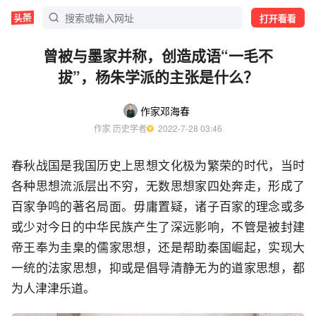
打开看看
曾被与墨家并称，创造成语“一毛不
拔”，杨朱学派的主张是什么？
作家邓海春
作家 历史学者
  2022-7-28 03:46
春秋战国是我国历史上思想文化极为繁荣的时代，当时
各种思想流派层出不穷，无数思想家四处奔走，形成了
百家争鸣的著名局面。毋庸置疑，诸子百家的理念或多
或少对今日的中华民族产生了深远影响，不管是被封建
帝王奉为圭臬的儒家思想，还是帮助秦国崛起，实现大
一统的法家思想，抑或是倡导清静无为的道家思想，都
为人津津乐道。