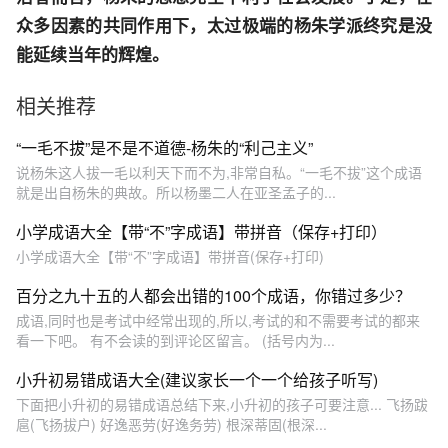
众多因素的共同作用下，太过极端的杨朱学派终究是没
能延续当年的辉煌。
相关推荐
“一毛不拔”是不是不道德­-杨朱的“利己主义”
说杨朱这人拔一毛以利天下而不为,非常自私。“一毛不拔”这个成语
就是出自杨朱的典故。所以杨墨二人在亚圣孟子的...
小学成语大全【带“不”字成语】带拼音（保存+打印）
小学成语大全【带“不”字成语】带拼音(保存+打印)
百分之九十五的人都会出错的100个成语，你错过多少？
成语,同时也是考试中经常出现的,所以,考试的和不需要考试的都来
看一下吧。 有不会读的到评论区留言。 (括号内为...
小升初易错成语大全(建议家长一个一个给孩子听写)
下面把小升初的易错成语总结下来,小升初的孩子可要注意... 飞扬跋
扈(飞扬拔户) 好逸恶劳(好逸务劳) 根深蒂固(根深...