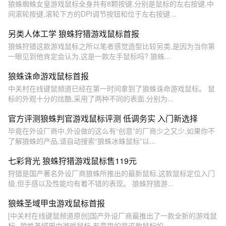
狼蛛蜘蛛女皇游戏鼠标全身共有8颗按键,分别是鼠标的左右按键,中
间滚轮按键,滚轮下方的DPI调节按钮和位于左右按键...
另类人体工学 狼蛛狩猎游戏鼠标首报
狼蛛狩猎这款游戏鼠标之所以笔者感觉造型比较另类,是因为当你第
一眼见到他肯定会认为,这是一款左手鼠标吗? 狼蛛...
狼蛛诛命游戏鼠标首报
中关村在线键鼠频道已经在第一时间拿到了狼蛛诛命游戏鼠标。 鼠
标的外观十分的炫酷,采用了两种不同的表面,分别为...
官方评测狼蛛判官游戏鼠标评测 低调务实 入门新选择
毕竟在外设厂商中,外设做的这么有“创意”的厂商少之又少,如果你不
了解狼蛛的产品,请自动搜索“狼蛛冰蛛鼠标”以...
七彩背光 狼蛛狩猎游戏鼠标售119元
狩猎是国产著名外设厂商狼蛛所推出的最新鼠标,这款鼠标定位入门
级,但手感以及性能均有着不错的表现。 狼蛛狩猎游...
狼蛛圣域甲虫游戏鼠标首报
[中关村在线键鼠频道原创]国产外设厂商最推出了一款全新的游戏鼠
标--狼蛛圣域甲虫游戏鼠标,有意思的是这款鼠标的...