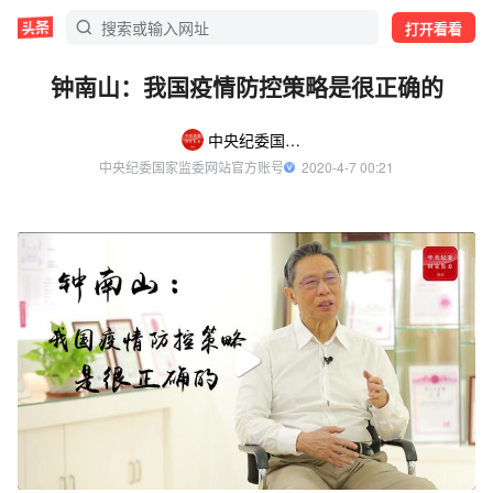
打开看看
钟南山：我国疫情防控策略是很正确的
中央纪委国家监委网站
中央纪委国家监委网站官方账号
  2020-4-7 00:21