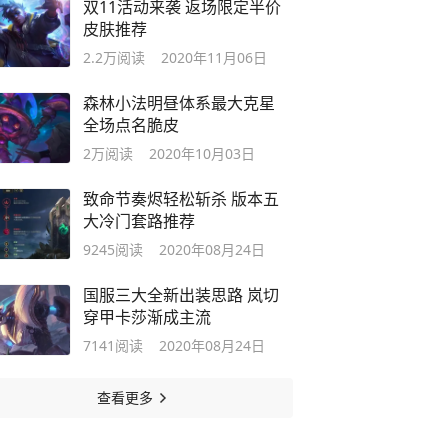
双11活动来袭 返场限定半价
皮肤推荐
2.2万
阅读
2020年11月06日
森林小法明昼体系最大克星
全场点名脆皮
2万
阅读
2020年10月03日
致命节奏烬轻松斩杀 版本五
大冷门套路推荐
9245
阅读
2020年08月24日
国服三大全新出装思路 岚切
穿甲卡莎渐成主流
7141
阅读
2020年08月24日
查看更多