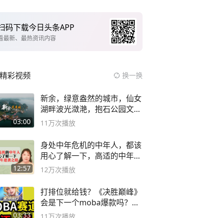
扫码下载今日头条APP
看最新、最热资讯内容
精彩视频
换一换
新余，绿意盎然的城市，仙女
湖畔波光潋滟，抱石公园文化
深邃……
03:00
11万
次播放
身处中年危机的中年人，都该
用心了解一下，高适的中年逆
袭之路
12:57
12万
次播放
打排位就给钱？《决胜巅峰》
会是下一个moba爆款吗？#
决胜巅峰
03:33
11万
次播放