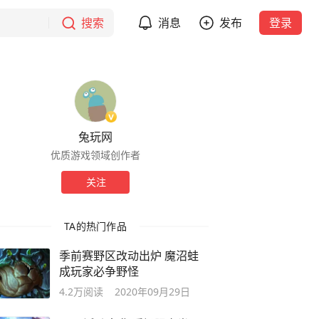
搜索
消息
发布
登录
兔玩网
优质游戏领域创作者
关注
TA的热门作品
季前赛野区改动出炉 魔沼蛙
成玩家必争野怪
4.2万
阅读
2020年09月29日