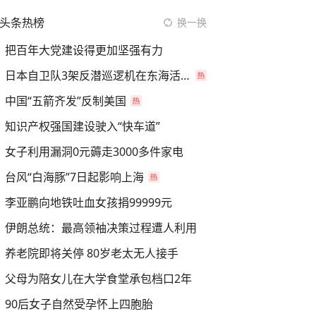
头条热榜
换一换
把百年大党建设得更加坚强有力
日本自卫队3架反潜巡逻机在东海活动
中国“五箭齐发”反制美国
知识产权强国建设驶入“快车道”
女子利用漏洞0元薅走3000多件家电
台风“白海豚”7日起影响上海
李亚鹏向地铁吐血女孩捐99999元
伊朗总统：最高领袖决策过程遭人利用
养老院即将关停 80岁老太无人接手
父母为陪女儿在大学食堂承包档口2年
90后女子自然受孕怀上四胞胎