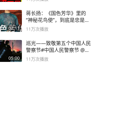
蒋长扬：《国色芳华》里的
“神秘花鸟使”，到底是忠是
奸？
02:11
11万
次播放
巡光——致敬第五个中国人民
警察节#中国人民警察节 @抖
音小助手
05:00
11万
次播放