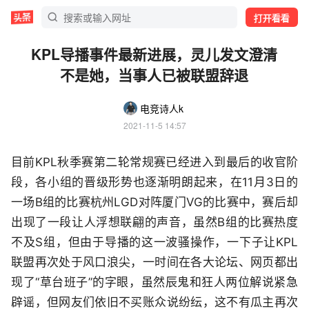
打开看看
KPL导播事件最新进展，灵儿发文澄清
不是她，当事人已被联盟辞退
电竞诗人k
2021-11-5 14:57
目前KPL秋季赛第二轮常规赛已经进入到最后的收官阶
段，各小组的晋级形势也逐渐明朗起来，在11月3日的
一场B组的比赛杭州LGD对阵厦门VG的比赛中，赛后却
出现了一段让人浮想联翩的声音，虽然B组的比赛热度
不及S组，但由于导播的这一波骚操作，一下子让KPL
联盟再次处于风口浪尖，一时间在各大论坛、网页都出
现了“草台班子”的字眼，虽然辰鬼和狂人两位解说紧急
辟谣，但网友们依旧不买账众说纷纭，这不有瓜主再次