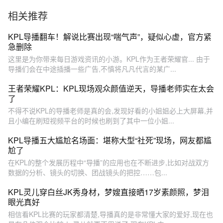
相关推荐
KPL导播翻车！解说比赛出现“喘气声”，疑似心虚，官方紧
急删除
这里是为你带来每日游戏资讯的小游。KPL作为王者荣耀官... 由于
导播们会在中途插播一些广告,不慎将凡凡代言的某广...
王者荣耀KPL：KPL现场观众颜值逆天，导播老师实在太会
了
不得不说KPL的导播老师是真的会,发现好看的小姐姐必上大屏幕,并
且小编在刷短视频平台的时候也刷到了其中一位小姐...
KPL导播五大尴尬名场面：堪称大型“社死”现场，网友都尴
尬了
在KPL的整个发展历程中“导播”的应用也在不断进步,比如对战双方
数据的分析、镜头的切换、团战镜头的把控……包...
KPL灵儿穿白丝JK秀身材，梦嫂直接晒17岁素颜照，梦泪
眼光真好
相信看KPL比赛的玩家都清楚,导播真的是非常懂大家的爱好,现在也