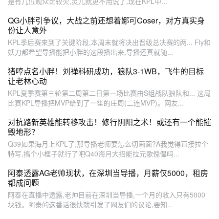
是有几位观众比较火,灵儿就更不用说了,现在KPL中...
QG小胖引争议，大战之前还想着娜可Coser，对方真实身
份让人意外
KPL季后赛来到了关键阶段,本周末就将决出晋级总决赛的两... Fly和
妖刀都希望导播能把小胖的这段播出来,导播还真就随...
猪哼点名小胖！刘禅科研成功，狼队3-1WB，飞牛的目标
让老林心动
KPL夏季赛第三轮第二周第二日第一场比赛由S组战队狼队和... 这局
比赛KPL导播把MVP给到了一笙的庄周(二连MVP)。网友...
对抗路新英雄能转移攻击！修行阴阳之术！或还有一个能摧
毁地形？
Q39如果海月上KPL了,那导播老师要怎么切画面?A我觉得直接拉个
特写,搞个小框子就行了吧Q40海月大招能拉元歌傀儡吗...
阿泰透露AG老帅现状，在深圳当导播，月薪仅5000，租房
都成问题
阿泰在直播中透露,老帅目前在深圳当导播,一个月的收入只有5000
块钱。阿泰的这番话很快就引发了网友们的议论,要知...