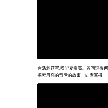
看浩渺苍穹,叹华夏崇高。曾问琼楼
探索月亮的背后的故事。向家军摄