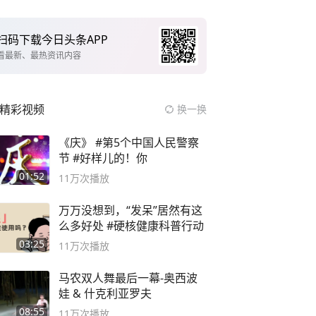
扫码下载今日头条APP
看最新、最热资讯内容
精彩视频
换一换
《庆》 #第5个中国人民警察
节 #好样儿的！你
01:52
11万
次播放
万万没想到，“发呆”居然有这
么多好处 #硬核健康科普行动
03:25
11万
次播放
马农双人舞最后一幕-奥西波
娃 & 什克利亚罗夫
08:55
11万
次播放