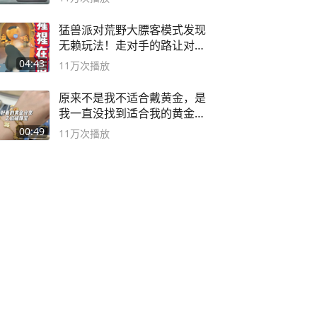
猛兽派对荒野大膘客模式发现
无赖玩法！走对手的路让对手
无路可走
04:43
11万
次播放
原来不是我不适合戴黄金，是
我一直没找到适合我的黄金
😭
00:49
11万
次播放