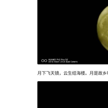
月下飞天镜，云生结海楼。月是故乡