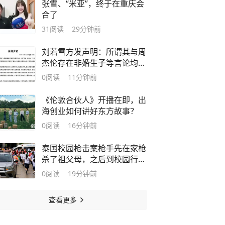
张雪、“米亚”，终于在重庆会
合了
31
阅读
29分钟前
刘若雪方发声明：所谓其与周
杰伦存在非婚生子等言论均为
不实信息，对恶意捏造、散布
0
阅读
11分钟前
不实信息的侵权行为将追责
《伦敦合伙人》开播在即，出
海创业如何讲好东方故事？
0
阅读
16分钟前
泰国校园枪击案枪手先在家枪
杀了祖父母，之后到校园行
凶，警方称枪手饮弹自尽前开
0
阅读
19分钟前
了26枪，随身的包里还有更多
子弹
查看更多