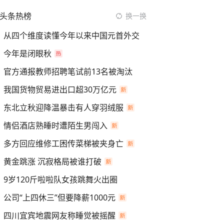
头条热榜
换一换
从四个维度读懂今年以来中国元首外交
今年是闭眼秋
官方通报教师招聘笔试前13名被淘汰
我国货物贸易进出口超30万亿元
东北立秋迎降温暴击有人穿羽绒服
情侣酒店熟睡时遭陌生男闯入
多方回应维修工困传菜梯被夹身亡
黄金跳涨 沉寂格局被谁打破
9岁120斤啦啦队女孩跳舞火出圈
公司“上四休三”但要降薪1000元
四川宜宾地震网友称睡觉被摇醒