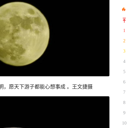
1
2
3
4
5
6
明，愿天下游子都能心想事成 。王文捷摄
7
8
9
10