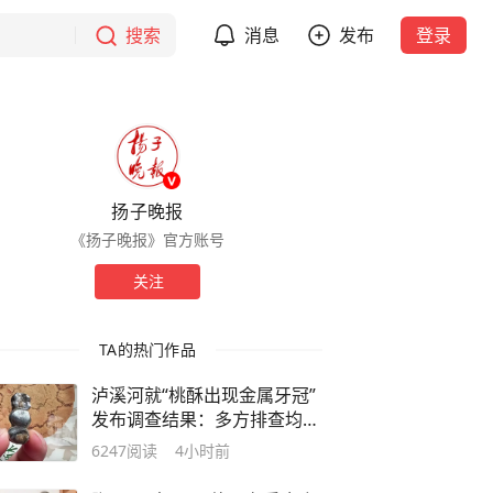
搜索
消息
发布
登录
扬子晚报
《扬子晚报》官方账号
关注
TA的热门作品
泸溪河就“桃酥出现金属牙冠”
发布调查结果：多方排查均排
除金属牙冠异物混入桃酥的可
6247
阅读
4小时前
能性，消费者澄清所发视频情
况不实，已删除并致歉