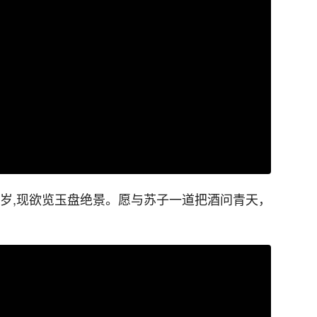
何岁,现欲览玉盘绝景。愿与苏子一道把酒问青天，