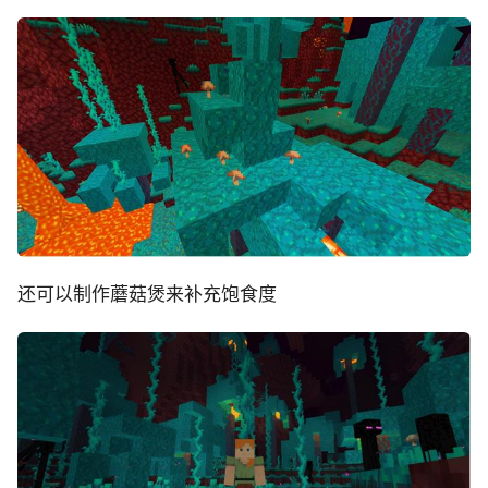
还可以制作蘑菇煲来补充饱食度