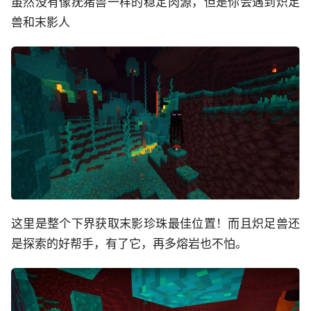
虽然没有像疣猪兽一样的稳定肉源，但是你会遇到炽足
兽和末影人
这里是整个下界获取末影珍珠最佳位置！而且炽足兽还
是探索的好帮手，有了它，再多熔岩也不怕。