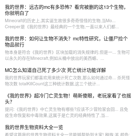
我的世界：远古的mc有多恐怖？看完被删的这13个生物，
你就明白了
Minecraft的历史上,其实诞生故很多奇奇怪怪的生物,当Mo...
Creeper是《我的世界》最经典的一个生物,一直以来人们都...
我的世界：如何让生物不消失？mc特性研究，让僵尸捡个
物品就行
物本身是符合《我的世界》区块加载的消失规律的,但是一... 生物可
以永久的存在Minecraft,例如从桶中放出的美西螈、...
MC怎么知道自己死了多少次 死亡统计功能详解
我的世界玩家们都喜欢用来统计死亡次数,那么如何通过命... 杀死怪
物次数 totalKillCount这三种统计数据,这三个统计...
《我的世界》超冷门亡灵生物！萌新傻眼，老玩家看了也摇
头？
提问:《我的世界》中亡灵生物有哪些?应该不少冒险家会回... 且免
疫生命恢复和中毒效果,这属于是亡灵的经典特性了,当...
我的世界生物资料大全一览
希望这篇我的世界生物资料大全一览能够帮助到大家! 种族:羊 颜色: