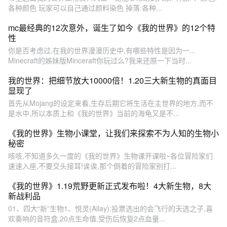
各种颜色 玩家可以自己通过颜料染色 掉落:各种...
mc最经典的12次意外，诞生了如今《我的世界》的12个特
性
你是否考虑过,在我的世界漫漫历史中,有哪些特性是因为一...
Minecraft的姊妹版Minceraft你玩过么?我来还原一下当时...
我的世界：把细节放大10000倍！1.20三大新生物的真面目
显现了
首先从Mojang的设定来看,生存后期它将生活在主世界的地方,而不
是水中,所以本质上和《我的世界》当前的海龟又是不...
《我的世界》生物小课堂，让我们来探索不为人知的生物小
秘密
咳咳,不知道多久一度的《我的世界》生物课开课啦~各位冒险家们
速速入座,不要交头接耳!诶诶,那个倒着的冒险家别打...
《我的世界》1.19荒野更新正式发布啦！4大新生物，8大
新战利品
01、四大“新”生物1、悦灵(Allay):投票选出的会飞行的天选之子,喜
欢奏响的音符盒,20点生命值,受伤后恢复2点血量...