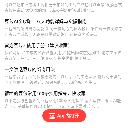
可以当场拍照或者上传相册里拍好的图片当然也可以直接“发消息或
者按住说话”发送你的题目,请求答疑豆包AI接着会...
豆包AI全攻略：八大功能详解与实操指南
豆包AI的英语陪练功能,如同一位耐心的私人教师,陪伴每一位英语学
习者共同成长。无论是日常对话练习,还是商务英语...
官方豆包ai使用手册（建议收藏）
多轮对话:若生成内容需调整,可接着提出修改意见,如“把刚才文案语
言改简洁些” 。 三、使用技巧 指令优化:使用具...
一文讲透豆包的新奇用法！
豆包集合了字节的多模态能力、以及字节的生态资源,能应对丰富的
应用场景:AI问答对话、AI语音聊天、AI绘画、AI生...
很棒的豆包常用100条实用指令，快收藏
以下是我原创整理的豆包常用100条实用指令,覆盖写作、编... AI能
力!一、基础操作(10条)清空上下文→ 请重置对话,忘...
App内打开