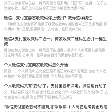
对于支付宝可以生成二维码可能有很多用户们还不知道,据... 关于支
付宝收款二维码怎么生成今天巴士小编就为大家介绍...
微信、支付宝静态收款码停止使用？教你这样绕过
一则#微信支付宝将不能用于经营收款#的话题也冲上了头条热搜,那
么明年3月1日起,需要微信、支付宝二维码收款的小...
微信&支付宝收款码二合一，商家收款二维码生合并一键生
成
但微信和支付宝上的二维码是不能通用。很多个人商家朋友都碰到
过这种情况,去申请一些平台或银行的聚合收款码呢,...
个人微信支付宝商家收款码怎么开通
问题一、个人微信和支付宝还能不能正常收款? 答案是:微信个人收
款和商户收款码都能正常使用,个人静态收款码不能...
个人收款码又有“变动”了，支付宝宣布决定，微信也行动了
文 | 科技君原创文章,禁止转载,违者必究!个人收款码又有“变动”了,支
付宝宣布决定,微信也行动了!随着电子支付在...
“微信支付宝收款码不能商用”系误读 个人码管理确将更规范