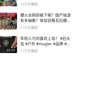
02:20
12万
次播放
爆火全网却被下架？国产独游
有多抽象？体验窃格瓦拉模拟
器！
05:23
11万
次播放
年轻人为何喜欢上岛？ #石头
岛 #户外 #mugler #品牌 #足
球流氓
02:02
11万
次播放