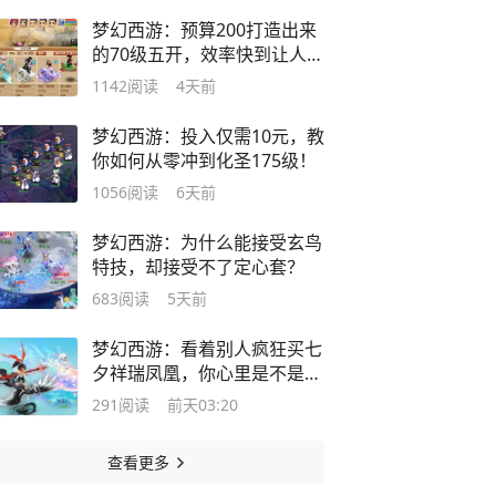
梦幻西游：预算200打造出来
的70级五开，效率快到让人不
敢相信！
1142
阅读
4天前
梦幻西游：投入仅需10元，教
你如何从零冲到化圣175级！
1056
阅读
6天前
梦幻西游：为什么能接受玄鸟
特技，却接受不了定心套？
683
阅读
5天前
梦幻西游：看着别人疯狂买七
夕祥瑞凤凰，你心里是不是特
别纠结？
291
阅读
前天03:20
查看更多