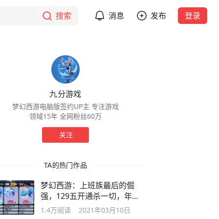
搜索
消息
发布
登录
九分游戏
梦幻西游电脑版签约UP主 专注游戏
领域15年 全网粉丝60万
关注
TA的热门作品
梦幻西游：上班族最后的倔
强，129五开通杀一切，年入
30亿
1.4万
阅读
2021年03月10日