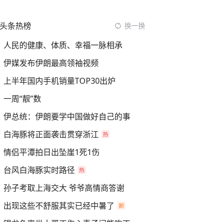
头条热榜
换一换
人民的健康、体质、幸福一脉相承
伊媒发布伊朗最高领袖视频
上半年国内手机销量TOP30出炉
一周“靓”数
伊总统：伊朗要学中国做好自己的事
白海豚将正面袭击贯穿浙江
情侣平潭拍日出坠崖1死1伤
台风白海豚实时路径
孙子考取上海交大 爷爷高情商答谢
出现这些不舒服其实已经中暑了