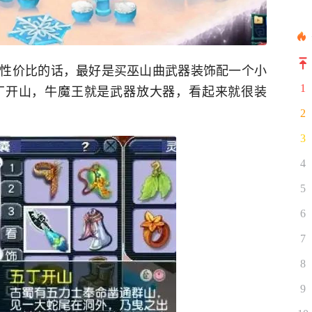
性价比的话，最好是买巫山曲武器装饰配一个小
丁开山，牛魔王就是武器放大器，看起来就很装
1
2
3
4
5
6
7
8
9