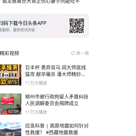
银龙鱼离世大哥正伤心妻子问能吃不
扫码下载今日头条APP
看最新、最热资讯内容
精彩视频
换一换
巨丰杯 勇弃双马 阎大师底线
猛攻 献卒催杀 潘大师精妙入
局
07:57
11万
次播放
柳州市被行政拘留人矛盾纠纷
人民调解委员会揭牌成立
02:01
11万
次播放
应急科普 | 高原地震如何针对
性救援？ #西藏地震救援