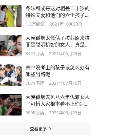
冬妹和成哥这对相差二十岁的
特殊夫妻和他们的六个孩子的
故事
1.3万
阅读
2021年10月20日
大漠孤烟太低估了拉菲原来拉
菲是聪明机智的女人，真是好
样的女人
8441
阅读
2021年05月29日
高中没考上的孩子该怎么办有
哪些出路呢
7071
阅读
2021年07月16日
大漠孤烟去见八六年优雅女人
了可惜人家根本看不上你别闹
了认命吧
5998
阅读
2021年05月25日
查看更多