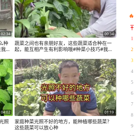
02:34
00:34
1
么种
蔬菜之间也有亲朋好友，这些蔬菜适合种在一
注我一
起，能互相产生有利影响哦#种菜小技巧#我的
2
菜
小菜园#一起学种菜
3
4
5
6
7
04:02
01:19
8
光照
家庭种菜光照不好的地方，能种植哪些蔬菜？
9
这些蔬菜可以放心种