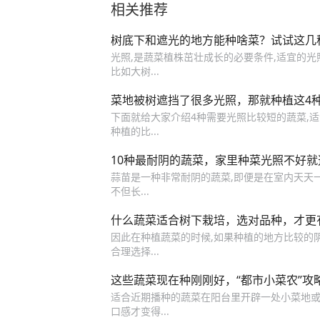
相关推荐
树底下和遮光的地方能种啥菜？试试这几
光照,是蔬菜植株茁壮成长的必要条件,适宜的光照
比如大树...
菜地被树遮挡了很多光照，那就种植这4
下面就给大家介绍4种需要光照比较短的蔬菜,适
种植的比...
10种最耐阴的蔬菜，家里种菜光照不好
蒜苗是一种非常耐阴的蔬菜,即便是在室内天天一
不但长...
什么蔬菜适合树下栽培，选对品种，才更
因此在种植蔬菜的时候,如果种植的地方比较的阴凉
合理选择...
这些蔬菜现在种刚刚好，“都市小菜农”攻
适合近期播种的蔬菜在阳台里开辟一处小菜地或者
口感才变得...