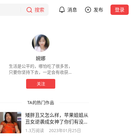
搜索
消息
发布
登录
婉娜
生活是公平的，哪怕吃了很多苦，
只要你坚持下去，一定会有收获，
即使最后失败了，你也获得了别人
关注
不具备的经历。正在唤醒强大的自
己
TA的热门作品
矮胖丑又怎么样，苹果姐姐从
丑女逆袭成女神了你们有没有
被惊艳到
1.3万
阅读
2023年01月25日