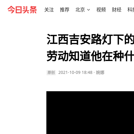
关注
推荐
北京
视频
财经
科
江西吉安路灯下
劳动知道他在种
2021-10-09 18:48
·
婉娜
原创