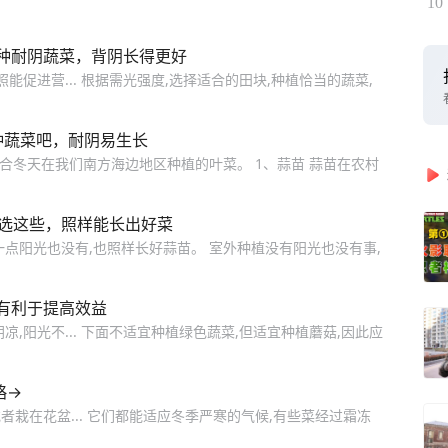
10
种耐阴蔬菜，背阴长得更好
能促进营... 根据需光强度,选择适合的田块,种植恰当的蔬菜,
种蔬菜吧，耐阴易生长
合冬天在我们南方海边地区种植的叶菜。 1、蒜苗 蒜苗在农村
就选这些，照样能长出好菜
点阳光也没有,也照样长好蒜苗。 室外种植没有阳光也没有事,
有利于提高效益
,阳光不... 下面不适宜种植绿色蔬菜,但适宜种植蘑菇,因此应
略→
栽在花盆... 它们都能适应冬季严寒的气候,有些菜经过霜冻