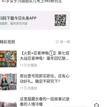
41岁女子为鼓励女儿考上985研究生
扫码下载今日头条APP
看最新、最热资讯内容
精彩视频
换一换
【火影×忍者神龟①】第七班
大战忍者神龟！童年回忆联动
论武？
08:55
11万
次播放
邢台壹号院即买即住，还有心
动好礼。确定不研究下？
01:15
11万
次播放
这里蕴藏长春的一段故事记录
着的人情冷暖