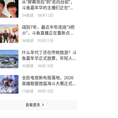
从“屏幕背后”到“走向台前”，
斗鱼嘉年华的主播们正在“破
壁”
54
阅读
06月12日
阔别7年，最近半年连烧“3把
火”，斗鱼直播正在重新点燃
主场
36
阅读
05月21日
什么年代了还在传统旅游？斗
鱼嘉年华正式放票，年轻人会
买账吗？
30
阅读
06月13日
全民电竞新布局落地，2026
英雄联盟首届海斗大赛正式启
动！
15
阅读
06月13日
查看更多