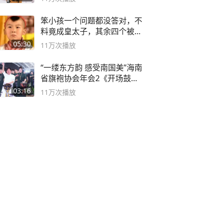
笨小孩一个问题都没答对，不
料竟成皇太子，其余四个被处
死
05:30
11万
次播放
“一缕东方韵 感受南国美”海南
省旗袍协会年会2《开场鼓》
二团
03:16
11万
次播放