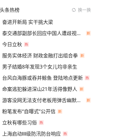
头条热榜
换一换
奋进开新局 实干挑大梁
泰交通部副部长回应中国人遭歧视手势
今日立秋
服务实体经济 财政金融打出组合拳
男子结婚8年发现3个女儿均非亲生
台风白海豚或吞并鲸鱼 登陆地点更新
命案逃犯躲进深山21年活得像野人
游客没网无法支付老板用弹舌幽默化解
粉笔发布“自曝式”公开信
立秋有哪些习俗
上海启动Ⅲ级防汛防台响应