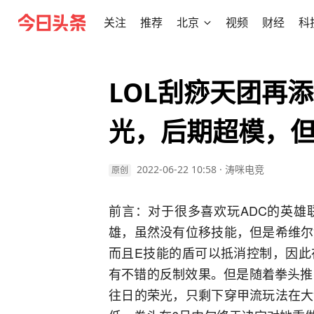
关注
推荐
北京
视频
财经
科
LOL刮痧天团再
光，后期超模，但
2022-06-22 10:58
·
涛咪电竞
原创
前言：对于很多喜欢玩ADC的英雄
雄，虽然没有位移技能，但是希维尔
而且E技能的盾可以抵消控制，因此
有不错的反制效果。但是随着拳头推
往日的荣光，只剩下穿甲流玩法在大