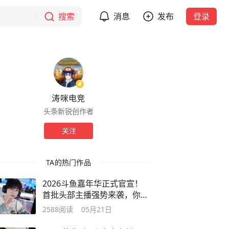
搜索
消息
发布
登录
涛咪电竞
头条新锐创作者
关注
TA的热门作品
2026斗鱼嘉年华正式官宣！
首批头部主播强势来袭，你认
识几位？
2588
阅读
05月21日