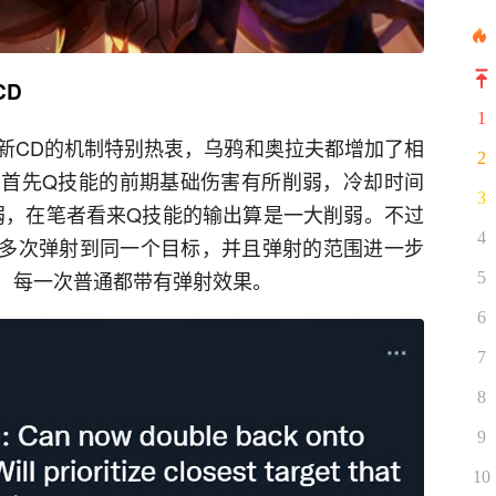
CD
1
新CD的机制特别热衷，乌鸦和奥拉夫都增加了相
2
首先Q技能的前期基础伤害有所削弱，冷却时间
3
弱，在笔者看来Q技能的输出算是一大削弱。不过
4
多次弹射到同一个目标，并且弹射的范围进一步
，每一次普通都带有弹射效果。
5
6
7
8
9
10