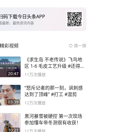
扫码下载今日头条APP
看最新、最热资讯内容
精彩视频
换一换
《求生岛 不老传说》飞鸟地
区 1-6 毛皮工艺升级 #还得是
主机大作
20:47
11万
次播放
“怒斥记者的那一刻，讽刺感
达到了顶峰” #打工 #混剪
03:39
12万
次播放
黑河暴雪被硬控 第一次现场
参加懂车帝冬测很有收获！
10:21
11万
次播放