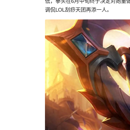
低，拳头在6月中旬终于决定对她重
调侃LOL刮痧天团再添一人。