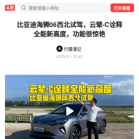
打开看看
比亚迪海狮06西北试驾，云辇-C诠释
全能新高度，功能很惊艳
行摄漫记
2025-8-1 20:43