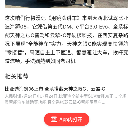
这次咱们行摄漫记《用镜头讲车》来到大西北试驾比亚
迪海狮06，它凭借第五代DM、e平台3.0 Evo、全系标
配天神之眼C智驾和云辇-C等硬核科技，在西安复杂路
况下展现“全能神车”实力。天神之眼C能实现高快领航
“零接管”，高速自主上下匝道、智慧避让大车，拨杆变
道流畅，手法娴熟到如同老司机。
相关推荐
比亚迪海狮06上市 全系搭载天神之眼C、云辇-C
人民财讯7月24日电,7月24日,比亚迪全新中型SUV海狮06正... 全场
景智能泊车辅助等功能,且全系搭载云辇-C智能阻尼车...
App内打开