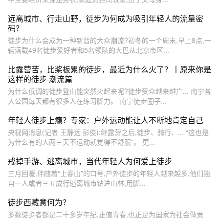
远离城市、行走山野，徒步为何成为吸引年轻人的流量密
码？
徒步为什么会成为一种新晋的大众潮流?初冬的一个周末,早上8点,一
辆满载49名徒步爱好者和5名领队的大巴从北京市区...
比露营苦，比桨板累的徒步，最近为什么火了？丨原来你是
这样的徒步·潮流篇
为什么低调的徒步登山能突然火起来呢?徒步受众越来越广... 南宁各
大公园每天都有很多人在练习脚力。”南宁徒步圈子...
年轻人徒步上瘾？专家：户外运动能让人不断地肯定自己
央视网消息(记者 王静远 彭俊):继露营之后,徒步、骑行、... “这也是
为什么有的人两三天不运动就觉得不舒服”。 更...
戒掉手游、逃离城市，当代年轻人为何爱上徒步
三月回暖,伴随着“上春山”的口号,户外徒步的年轻人越来越多,他们独
自一人或者三五成行逃离城市钻进山林,用脚...
徒步西藏意何为？
多数徒步者都是二十多岁年纪,正值青春,也正是为国家为社会做贡