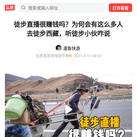
打开看看
徒步直播很赚钱吗？为何会有这么多人
去徒步西藏，听徒步小伙咋说
漫鱼快游
优质旅游领域创作者
  2021-3-10 09:02