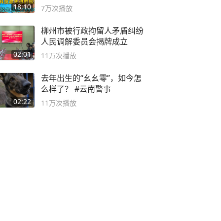
2999年
18:10
7万
次播放
柳州市被行政拘留人矛盾纠纷
人民调解委员会揭牌成立
02:01
11万
次播放
去年出生的“幺幺零”，如今怎
么样了？ #云南警事
02:22
11万
次播放