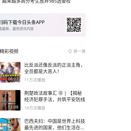
越来越多高分考生放弃985选警校
扫码下载今日头条APP
看最新、最热资讯内容
精彩视频
换一换
比反派还像反派的正派主角，
全员都是大恶人！
06:02
11万
次播放
荆楚政法故事汇 ㉜ | 【揭秘
经济犯罪手法，共筑平安防线
02:08
10万
次播放
巴西夫妇：中国是世界上科技
最先进的国家，他们生活在