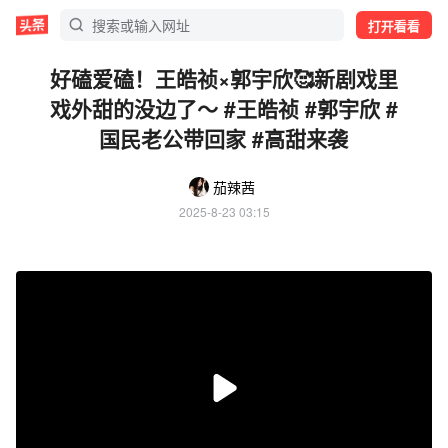
打开看看
好磕爱磕！王皓祯×郭宇欣🥰新剧戏里
戏外甜的没边了～ #王皓祯 #郭宇欣 #
国民老公带回家 #高甜来袭
茄辣茜
2025-8-23 03:15