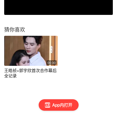
猜你喜欢
00:30
王皓祯×郭宇欣首次合作幕后
全记录
App内打开