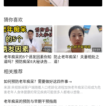
猜你喜欢
10:20
01:01
老年痴呆的5个诱发因素你知
防止老年痴呆！夫妻相处之
道吗？预防痴呆5大秘诀告诉
道！
你
相关推荐
如何预防老年痴呆？需要做好这四件事→
来源:央视新闻客户端随着人口老龄化进程加快老年痴呆已经成为危
害老年人身体健康的常见疾病可能很多人都难以想象...
老年痴呆的预防与早期干预指南