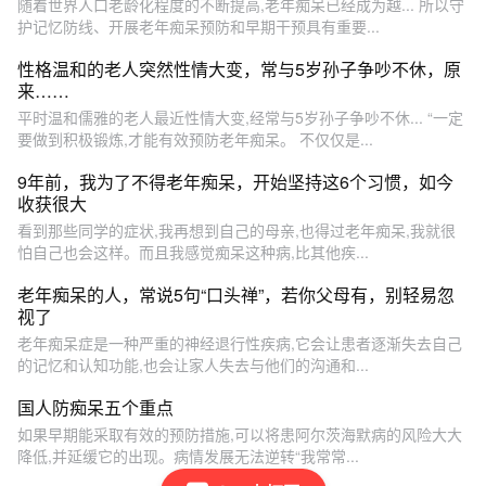
随着世界人口老龄化程度的不断提高,老年痴呆已经成为越... 所以守
护记忆防线、开展老年痴呆预防和早期干预具有重要...
性格温和的老人突然性情大变，常与5岁孙子争吵不休，原
来……
平时温和儒雅的老人最近性情大变,经常与5岁孙子争吵不休... “一定
要做到积极锻炼,才能有效预防老年痴呆。 不仅仅是...
9年前，我为了不得老年痴呆，开始坚持这6个习惯，如今
收获很大
看到那些同学的症状,我再想到自己的母亲,也得过老年痴呆,我就很
怕自己也会这样。而且我感觉痴呆这种病,比其他疾...
老年痴呆的人，常说5句“口头禅”，若你父母有，别轻易忽
视了
老年痴呆症是一种严重的神经退行性疾病,它会让患者逐渐失去自己
的记忆和认知功能,也会让家人失去与他们的沟通和...
国人防痴呆五个重点
如果早期能采取有效的预防措施,可以将患阿尔茨海默病的风险大大
降低,并延缓它的出现。病情发展无法逆转“我常常...