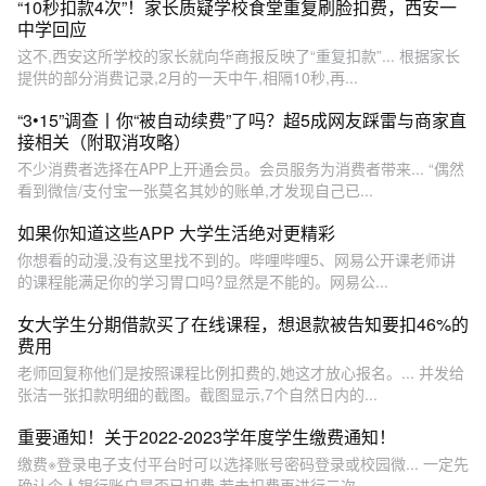
“10秒扣款4次”！家长质疑学校食堂重复刷脸扣费，西安一
中学回应
这不,西安这所学校的家长就向华商报反映了“重复扣款”... 根据家长
提供的部分消费记录,2月的一天中午,相隔10秒,再...
“3•15”调查丨你“被自动续费”了吗？超5成网友踩雷与商家直
接相关（附取消攻略）
不少消费者选择在APP上开通会员。会员服务为消费者带来... “偶然
看到微信/支付宝一张莫名其妙的账单,才发现自己已...
如果你知道这些APP 大学生活绝对更精彩
你想看的动漫,没有这里找不到的。哔哩哔哩5、网易公开课老师讲
的课程能满足你的学习胃口吗?显然是不能的。网易公...
女大学生分期借款买了在线课程，想退款被告知要扣46%的
费用
老师回复称他们是按照课程比例扣费的,她这才放心报名。... 并发给
张洁一张扣款明细的截图。截图显示,7个自然日内的...
重要通知！关于2022-2023学年度学生缴费通知！
缴费※登录电子支付平台时可以选择账号密码登录或校园微... 一定先
确认个人银行账户是否已扣费,若未扣费再进行二次...