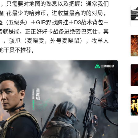
术，只需要对地图的熟悉以及把握）通常我们
备 花最少的哈弗币，进收益最高的的对局，
盔（五级头）＋GIR野战胸挂＋D3战术背包＋
势就是能，正正好好卡战备进绝密巴克仕，其
），骇爪（麦晓雯，外号麦晓鼠），牧羊人
他干员不推荐，