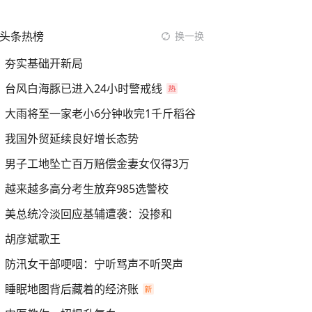
头条热榜
换一换
夯实基础开新局
台风白海豚已进入24小时警戒线
大雨将至一家老小6分钟收完1千斤稻谷
我国外贸延续良好增长态势
男子工地坠亡百万赔偿金妻女仅得3万
越来越多高分考生放弃985选警校
美总统冷淡回应基辅遭袭：没掺和
胡彦斌歌王
防汛女干部哽咽：宁听骂声不听哭声
睡眠地图背后藏着的经济账