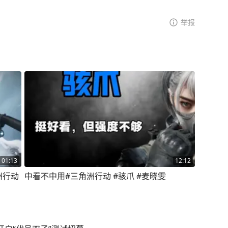
举报
01:13
12:12
洲行动
中看不中用#三角洲行动 #骇爪 #麦晓雯