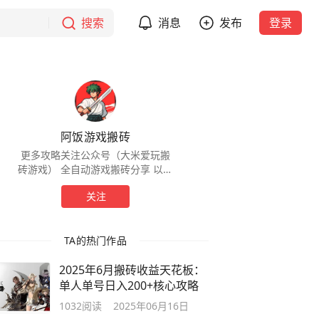
搜索
消息
发布
登录
阿饭游戏搬砖
更多攻略关注公众号（大米爱玩搬
砖游戏） 全自动游戏搬砖分享 以防
踩坑 小白可带🤝 有想法的点点关注
关注
~❤
TA的热门作品
2025年6月搬砖收益天花板：
单人单号日入200+核心攻略
1032
阅读
2025年06月16日