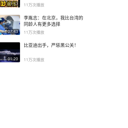
局
07:57
11万
次播放
李胤志：在北京，我比台湾的
同龄人有更多选择
07:43
11万
次播放
比亚迪出手，严惩黑公关！
01:20
11万
次播放