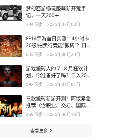
梦幻西游畅玩服萌新开荒手
记，一天200＋
734
阅读
2025年07月03日
FF14手游首日实测：4小时卡
20级!拍卖行竟能“搬砖”？日赚
200+
635
阅读
2025年06月20日
游戏搬砖人的 7 - 8 月狂欢计
划，你准备好了吗？日入200
＋？
592
阅读
2025年07月01日
三款搬砖新游开测！阿饭紧急
推荐（含职业、交易、国际服
攻略）
269
阅读
2025年06月18日
查看更多