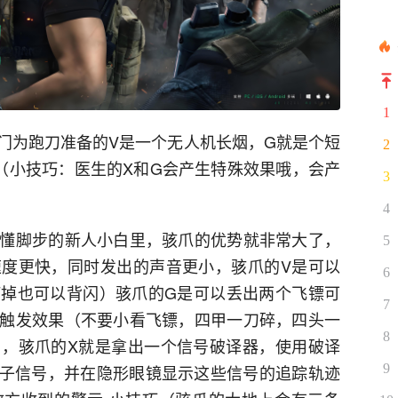
1
门为跑刀准备的V是一个无人机长烟，G就是个短
2
（小技巧：医生的X和G会产生特殊效果哦，会产
3
4
懂脚步的新人小白里，骇爪的优势就非常大了，
5
度更快，同时发出的声音更小，骇爪的V是可以
6
掉也可以背闪）骇爪的G是可以丢出两个飞镖可
7
触发效果（不要小看飞镖，四甲一刀碎，四头一
8
，骇爪的X就是拿出一个信号破译器，使用破译
9
电子信号，并在隐形眼镜显示这些信号的追踪轨迹