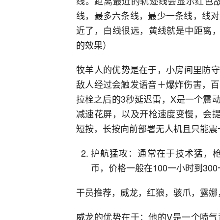
线。距离最近的轨迹线会显示红色敌
线，最多六条线，最少一条线，线对
近了，白线很远，黄线就是中距离，
的效果）
牧羊人的优势是在于，小房间里防守
敌人经过会触发语音＋爆炸伤害，百
拉栓之后的3秒延迟雷，X是一个震
减速花屏，以及开枪速度变慢，会提
短按，长按向前部署无人机且只能震
护航猛攻：通常在于技术猛，枪
币，价格一般在100一小时到30
干员推荐，威龙，红狼，骇爪，露娜
威龙的优势在于：他的V是一个喷气