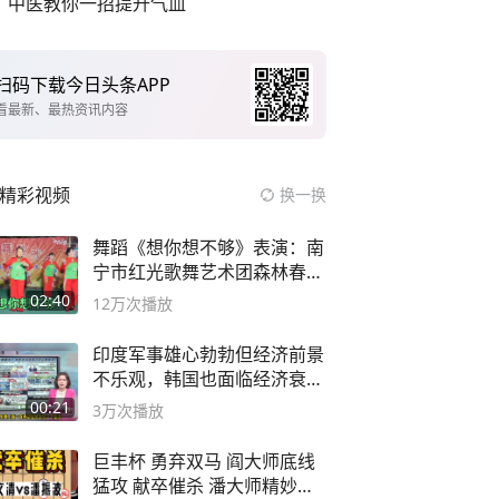
中医教你一招提升气血
扫码下载今日头条APP
看最新、最热资讯内容
精彩视频
换一换
舞蹈《想你想不够》表演：南
宁市红光歌舞艺术团森林春红
舞蹈队。
02:40
12万
次播放
印度军事雄心勃勃但经济前景
不乐观，韩国也面临经济衰退
风险
00:21
3万
次播放
巨丰杯 勇弃双马 阎大师底线
猛攻 献卒催杀 潘大师精妙入