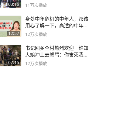
二团
03:16
11万
次播放
身处中年危机的中年人，都该
用心了解一下，高适的中年逆
袭之路
12:57
12万
次播放
书记回乡全村热烈欢迎！谁知
大娘冲上去怒骂：你害死我儿
子
07:15
12万
次播放