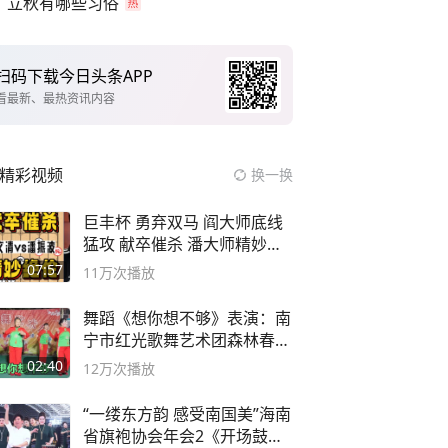
立秋有哪些习俗
扫码下载今日头条APP
看最新、最热资讯内容
精彩视频
换一换
巨丰杯 勇弃双马 阎大师底线
猛攻 献卒催杀 潘大师精妙入
局
07:57
11万
次播放
舞蹈《想你想不够》表演：南
宁市红光歌舞艺术团森林春红
舞蹈队。
02:40
12万
次播放
“一缕东方韵 感受南国美”海南
省旗袍协会年会2《开场鼓》