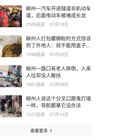
柳州一汽车开进隧道非机动车
道，后面电动车被堵成长龙
2509
阅读
07月18日
柳州人打包螺蛳粉的方式惊讶
到了外地人：就不能用盒子装
吗？
1948
阅读
07月20日
柳州一路口有老人摔倒，人来
人往却没人敢扶
1661
阅读
07月08日
柳州人说这个分叉口跟鬼打墙
一样，导航都拿它没办法
1527
阅读
07月14日
查看更多