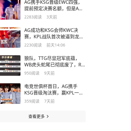
AG携手KSG晋级EWC四强，
提前预定决赛名额，但是AG
晋级不如KSG！
2283
阅读
3天前
AG成功和KSG会师KWC决
赛，KPL战队首次被逼到龙
王，AG险些失利！
2230
阅读
前天14:06
狼队，TTG尽显冠军底蕴，
WB虎头蛇尾已彻底废了，RW
侠又被零封！
950
阅读
9天前
电竞世俱杯首日，AG携手
KSG晋级淘汰赛，赢KPL一小
局得7万，真爽
359
阅读
7天前
查看更多