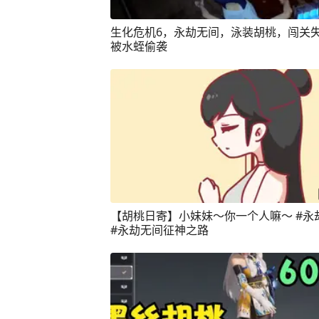
生化危机6，永劫无间，泳装胡桃，闯关
被水蛭偷袭
【胡桃日寄】小妹妹～你一个人嘛～ #永
#永劫无间征神之路