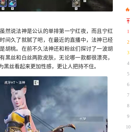
虽然说法神是公认的单排第一宁红夜，而且宁红
1
时间久了就腻了吧，在最近的直播中，法神已经
2
是胡桃。在前不久法神还和粉丝们探讨了一波胡
3
有黑丝和白丝两款皮肤，无论哪一款都很漂亮，
4
为黑丝看起来更加性感，更让人把持不住。
5
6
7
8
9
10