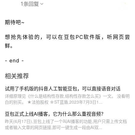
期待吧~
想抢先体验的，可以在豆包PC软件版，听网页尝
鲜。
- end -
相关推荐
试用了手机版的抖音人工智能豆包，可以直接语音对话
详细原理见《什么是结构性存款,结构性存款怎么买》一文。 没看明
白的别买。 ★法拍股权 ☆ST蓝盾,2023年7月3日1...
豆包正式上线AI播客，它为什么那么重视音频？
昨天(6月17日),豆包上线了一个叫AI播客的功能,用户只需上传文档
或者输入文章的网页链接,即可一键生成一段由AI双...