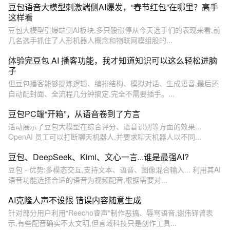
豆包语音大模型刺激端侧AI爆发，“春节红包”在哪里？高手
这样看
豆包大模型引爆端侧AI板块,多只股涨停从今天选手们的表现来看,前
几名选手抓住了人形机器人概念和物联网模组股的...
体验完豆包 AI 播客功能，我才知道知识可以这么轻松进脑
子
但豆包播客能够提炼逻辑、编排结构、模拟对话、生成语音,最后还
自动配封面、全流程几分钟搞定,完全不需要插手。...
豆包PC端“开箱”，从语音卷到了方言
活动展示了豆包大模型在综合评分、语音识别等方面的效果...
OpenAI 员工可以打断聊天机器人,并要求聊天机器人以不同...
豆包、DeepSeek、Kimi、文心一言...谁是最强AI?
豆包 - 优势:多模态交互,支持文本、语音、图像混合输入... 利用其AI
语音功能选择合适的语音为视频配音,根据需要对...
AI克隆人声不设限 错误内容随意生成
针对部分用户利用“Reecho睿声”制作恶搞、辱骂语音,谢伟铎曾表
示,有些配音确实不太文明,但言域科技只是创作工具...