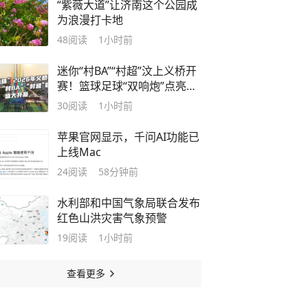
“紫薇大道”让济南这个公园成
为浪漫打卡地
48
阅读
1小时前
迷你“村BA”“村超”汶上义桥开
赛！篮球足球“双响炮”点亮乡
村夜生活
30
阅读
1小时前
苹果官网显示，千问AI功能已
上线Mac
24
阅读
58分钟前
水利部和中国气象局联合发布
红色山洪灾害气象预警
19
阅读
1小时前
查看更多