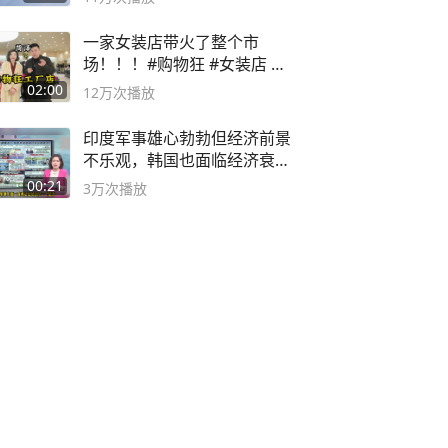
一家女装店带火了整个市
场！！！#购物狂 #女装店 #
高品质女装
02:00
12万
次播放
印度军事雄心勃勃但经济前景
不乐观，韩国也面临经济衰退
风险
00:21
3万
次播放