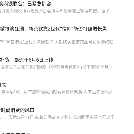
购崩铁联名：已紧急扩容
联名引发大规模排队现象,#古茗排队# 话题登上微博热搜。据了
名掀抢购狂潮，新茶饮靠Z世代“信仰”能否打破增长焦
,总市值479.30亿港元)上线了与崩铁的联名,购买指定饮品可获免费的联
排补货，最迟于6月6日上线
方微博账号发布与热门游戏《崩坏:星穹铁道》(以下简称“崩铁”)
补货
:星穹铁道》(以下简称“崩铁”)联名套餐售罄后,古茗22日发布补
个时尚消费的风口
一天后,9月11日,有着动画故乡之称的苏州同里古镇也开启了