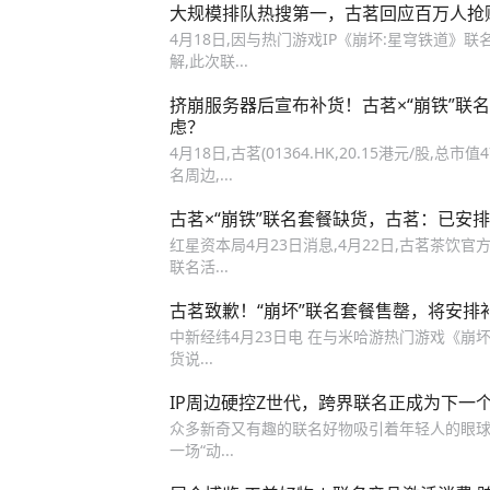
大规模排队热搜第一，古茗回应百万人抢
4月18日,因与热门游戏IP《崩坏:星穹铁道》
解,此次联...
挤崩服务器后宣布补货！古茗×“崩铁”联
虑？
4月18日,古茗(01364.HK,20.15港元/股
名周边,...
古茗×“崩铁”联名套餐缺货，古茗：已安
红星资本局4月23日消息,4月22日,古茗茶饮官
联名活...
古茗致歉！“崩坏”联名套餐售罄，将安排
中新经纬4月23日电 在与米哈游热门游戏《崩坏
货说...
IP周边硬控Z世代，跨界联名正成为下一
众多新奇又有趣的联名好物吸引着年轻人的眼球。
一场“动...