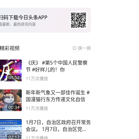
扫码下载今日头条APP
看最新、最热资讯内容
精彩视频
换一换
《庆》 #第5个中国人民警察
节 #好样儿的！你
01:52
11万
次播放
新年新气象又一部佳作诞生 #
国漫猫行东方传递文化自信
00:34
11万
次播放
1月7日，自治区政府召开常务
会议。 1月7日，自治区党委
副书记
02:17
11万
次播放