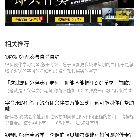
相关推荐
钢琴即兴配奏与自弹自唱
很多伙伴学习钢琴,急于考级、急于演奏更多较难级别的曲目,于是忽
略了对钢琴学习的基础知识,没有扎扎实实的掌握,...
「这就是即兴伴奏」老师，你能不能把“1 2 3”弹成一首歌？
【这就是即兴伴奏】老师,你能不能把“1 2 3”弹成一首歌? 我来试试
学音乐的有福了流行即兴伴奏万能公式，这可能对你有帮助
哦
配伴奏,必然会牵扯到和弦转换的问题,那么如何正确的换和... 请按标
记查看。 谱例44小节-----105小节。 注:如没有特...
钢琴即兴伴奏教学：李健的《贝加尔湖畔》如何即兴伴奏？