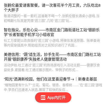
张鹤伦最爱请客聚餐，请一次客花半个月工资，六队吃出8
个大胖子
敬酒词整的一套一套的,这谁敢不喝一个,张鹤伦擅长酒桌小游戏,当
初喝翻七队就是凭借“逛三园”,几轮“逛三园”玩...
智在指尖，乐在心尖——市南区金门路街道社工站“银龄乐
学”长者智能手机学习小组收官
社工万爱妮以改良版的“逛三园”小游戏,将微信发送原图、账单查询
等内容穿插其中,帮助组员对之前知识进行了巩固...
美德信用：“蔬”适生活，妙手生花——市南区金门路社工站
开展“银龄康养”失独老人健康管理活动
活动伊始,社工通过“逛三园”的热场游戏引入活动主题——健康饮食
益处多,紧接着,社工通过展示图片、举例子的形式...
“阳光”洒满新校园，他们在这里喜迎春节→｜新春走基层
“植物园里有什么?”“兰花、菊花、银杏、香樟树……”在“逛三园”游戏
中,学员们迅速进入状态,展现了较快的反应...
App内打开