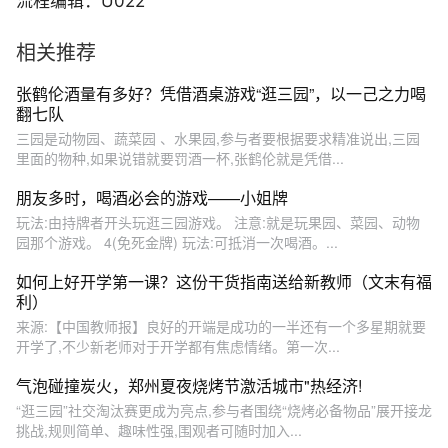
流程编辑：U022
相关推荐
张鹤伦酒量有多好？凭借酒桌游戏“逛三园”，以一己之力喝
翻七队
三园是动物园、蔬菜园 、水果园,参与者要根据要求精准说出,三园
里面的物种,如果说错就要罚酒一杯,张鹤伦就是凭借...
朋友多时，喝酒必会的游戏——小姐牌
玩法:由持牌者开头玩逛三园游戏。 注意:就是玩果园、菜园、动物
园那个游戏。 4(免死金牌) 玩法:可抵消一次喝酒。...
如何上好开学第一课？这份干货指南送给新教师（文末有福
利）
来源:【中国教师报】良好的开端是成功的一半还有一个多星期就要
开学了,不少新老师对于开学都有焦虑情绪。第一次...
气泡碰撞炭火，郑州夏夜烧烤节激活城市"热经济!
“逛三园”社交淘汰赛更成为亮点,参与者围绕“烧烤必备物品”展开接龙
挑战,规则简单、趣味性强,围观者可随时加入...