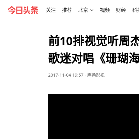
关注
推荐
北京
视频
财经
科
前10排视觉听周
歌迷对唱《珊瑚
2017-11-04 19:57
·
鹰扬影视