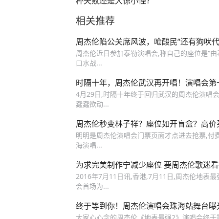
杯失败还是大惊小怪？
相关推荐
周杰伦陷公关席风波，呛酸民“还有狗吠代
周杰伦近日参加泰勒演唱会,称自己的座位是“由
口水战...
时隔十年，周杰伦武汉再开唱！演唱会第一
4月29日,时隔十年终于回归武汉的周杰伦演唱
蠢蠢欲动...
周杰伦秒变林子祥？座位如开盲盒？高价
明明是周杰伦演唱会门票页面才点进去抢票,付费之
海演唱...
为求完美制作宁减少座位 要周杰伦歌迷
2016年7月11日讯,香港,7月11日,周杰伦
会首场为...
终于等到你！周杰伦演唱会珠海站舞台曝
大家心心念的周杰伦《地表最强2》演唱会终于等来