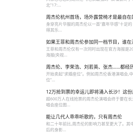
北”17:...
周杰伦杭州首场，场外露营椅才是最自在的
身穿亮片华服的周杰伦以一首“嘉年华感”十足的《
得其乐...
如果王菲和周杰伦参加同一档节目，谁在
王菲和周杰伦仅有一次同时出现在官方海报是20
海报(央视...
周杰伦、李荣浩、刘若英、张杰……都经
开始卖起“求婚座位”。例如周杰伦香港演唱会,中5
位”...
12万抢到票的幸运儿即将涌入长沙！这
超600万人在线抢票的周杰伦演唱会终于要在长沙
唱会座位图...
能让几代人乖乖听歌的，只有周杰伦
和二十年前比,周杰伦的影响力甚至更大了。其中除
后的身影...