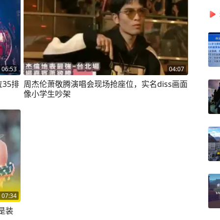
06:53
04:07
35排
周杰伦萧敬腾演唱会现场抢座位，实名diss画面
像小学生吵架
07:34
是装