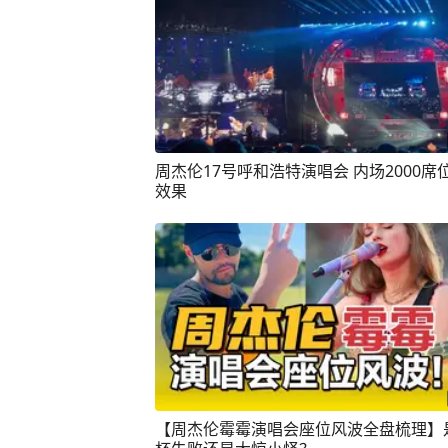
周杰伦17号呼和浩特演唱会 内场2000席位
效果
【周杰伦霉霉演唱会座位风波全盘梳理】