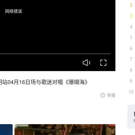
2
网络错误
3
4
5
6
7
8
明站04月16日场与歌迷对唱《珊瑚海》
9
10
举报