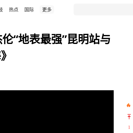
技
热点
国际
更多
杰伦“地表最强”昆明站与
海》
1