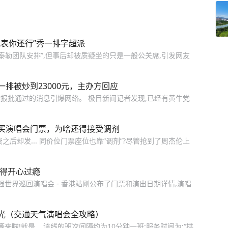
表你还行”秀一排字超派
泰勒团队安排”,但事后却被质疑坐的只是一般公关席,引发网友
排被炒到23000元，主办方回应
会报批通过的消息引爆网络。 极目新闻记者发现,已经有黄牛党
买演唱会门票，为啥还得接受调剂
后却发... 同价位门票座位也靠“调剂”?尽管抢到了周杰伦上
看得开心过瘾
地表最强世界巡回演唱会 - 香港站刚公布了门票和演出日期详情,演唱
光（交通天气演唱会全攻略）
啦!就是... 该线的班次间隔约为10分钟一班;服务时间为:“拱