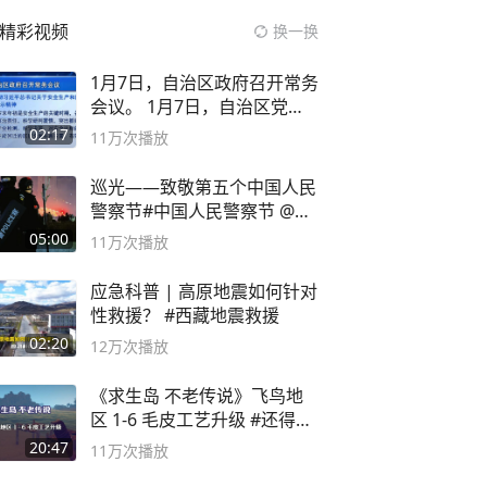
精彩视频
换一换
1月7日，自治区政府召开常务
会议。 1月7日，自治区党委
副书记
02:17
11万
次播放
巡光——致敬第五个中国人民
警察节#中国人民警察节 @抖
音小助手
05:00
11万
次播放
应急科普 | 高原地震如何针对
性救援？ #西藏地震救援
02:20
12万
次播放
《求生岛 不老传说》飞鸟地
区 1-6 毛皮工艺升级 #还得是
主机大作
20:47
11万
次播放