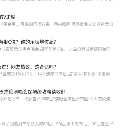
VIP席
黄金甲... 震撼的声场效果。场内嗨翻,场外反倒处处透露着自
海报C位？谁的乐坛地位高?
12百度音乐沸点晚会,周杰伦是C位。 之后没有过商演同台同
历过！网友热议：这合适吗？
区域第15排13号、14号连座的座位,被“黄牛”称作是“求婚靓
份周杰伦演唱会保姆级攻略请收好
开唱了!5... 找到自己的座位?演唱会座位分布图:△周杰伦演
了跟着周杰伦长大的80后、90后,也不乏70后、00后甚至10