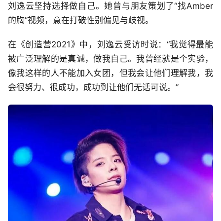
刘逸云坚持选择做自己。她曾与朋友策划了“找Amber
的胸”视频，意在打破性别偏见与歧视。
在《创造营2021》中，刘逸云受访时说：“我觉得最能
被广泛理解的是真诚，做我自己。我曾经就是个实验，
像我这样的人不能加入女团，但我会让他们理解我，我
会很努力、很成功，成功到让他们无话可说。”