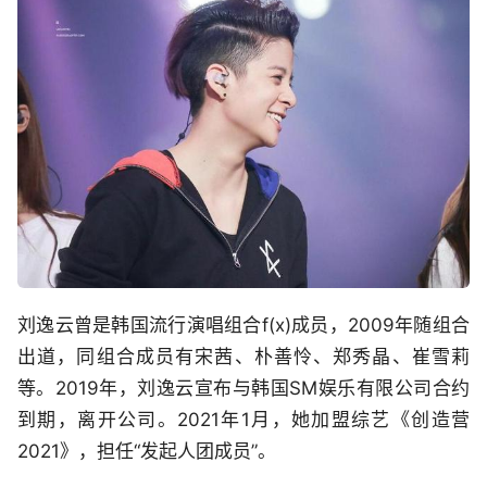
刘逸云曾是韩国流行演唱组合f(x)成员，2009年随组合
出道，同组合成员有宋茜、朴善怜、郑秀晶、崔雪莉
等。2019年，刘逸云宣布与韩国SM娱乐有限公司合约
到期，离开公司。2021年1月，她加盟综艺《创造营
2021》，担任“发起人团成员”。