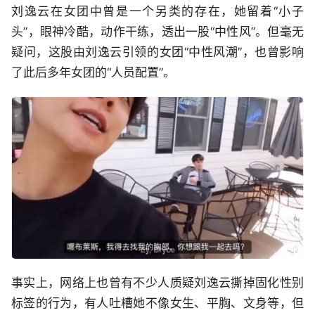
刘逸云在女团中曾是一个另类的存在，她留着“小子
头”，眼神冷酷，动作干练，透出一股“中性风”。但毫无
疑问，这股由刘逸云引领的女团“中性风潮”，也曾影响
了此后多年女团的“人员配置”。
事实上，网络上也曾有不少人质疑刘逸云撕掉固化性别
标签的行为，有人吐槽她不像女生、平胸、文身等，但