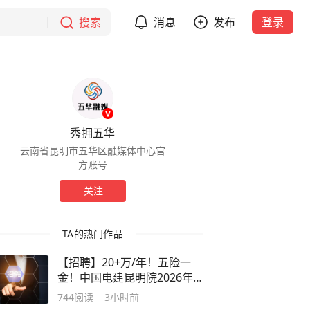
搜索
消息
发布
登录
秀拥五华
云南省昆明市五华区融媒体中心官
方账号
关注
TA的热门作品
【招聘】20+万/年！五险一
金！中国电建昆明院2026年
招聘公告
744
阅读
3小时前