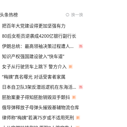
头条热榜
换一换
把百年大党建设得更加坚强有力
80后女柜员逆袭成4200亿银行副行长
伊朗总统：最高领袖决策过程遭人利用
知识产权强国建设驶入“快车道”
女子从行驶货车上跳下 警方介入
“梅姨”真名曝光 对话受害者家属
日本自卫队3架反潜巡逻机在东海活动
胚胎案妻子得知胚胎销毁双手颤抖
俄导弹释放子母弹头摧毁基辅物流仓库
律师称“梅姨”若满75岁或不适用死刑