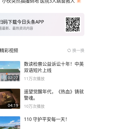
小伙突然抽搐倒地 医院3人跳窗救人
扫码下载今日头条APP
看最新、最热资讯内容
精彩视频
换一换
数读检察公益诉讼十年！中英
双语短片上线
02:27
11万
次播放
遥望觉醒年代，《热血》铸就
警魂。
04:19
10万
次播放
110 守护平安每一天！