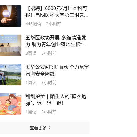
【招聘】6000元/月！本科可
报！昆明医科大学第二附属医
院2026年科研助理招聘公告
446
阅读
3小时前
五华区政协开展“多维精准发
力 助力青年创业落地生根”院
坝协商会议
3
阅读
3小时前
五华公安闻“汛”而动 全力筑牢
汛期安全防线
1
阅读
3小时前
利剑护蕾 | 陌生人的“糖衣炮
弹”，退！退！退！
1
阅读
3小时前
查看更多