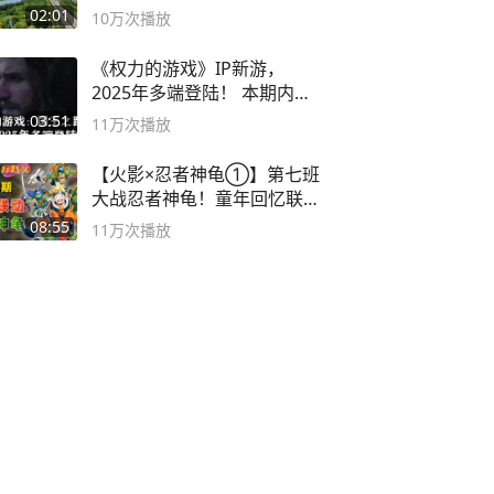
02:01
10万
次播放
《权力的游戏》IP新游，
2025年多端登陆！ 本期内容
概要
03:51
11万
次播放
【火影×忍者神龟①】第七班
大战忍者神龟！童年回忆联动
论武？
08:55
11万
次播放